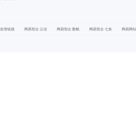
友情链接
网易智企·云信
网易智企·数帆
网易智企·七鱼
网易网