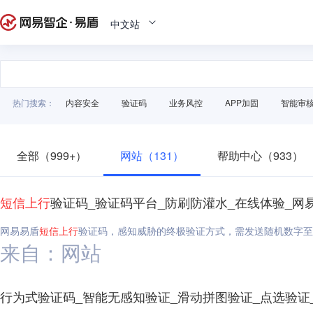
中文站
热门搜索：
内容安全
验证码
业务风控
APP加固
智能审
全部（999+）
网站（131）
帮助中心（933）
短信
上行
验证码_验证码平台_防刷防灌水_在线体验_网
网易易盾
短信
上行
验证码，感知威胁的终极验证方式，需发送随机数字至
来自：网站
行为式验证码_智能无感知验证_滑动拼图验证_点选验证