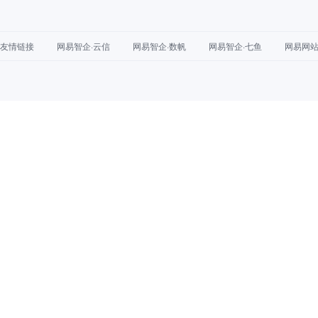
友情链接
网易智企·云信
网易智企·数帆
网易智企·七鱼
网易网