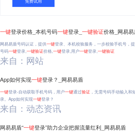
免费试用
一键
登录价格_本机号码
一键
登录_
一键
验证
价格_网易易
网易易盾号码认证，提供
一键
登录、本机校验服务，一步校验手机号，提
号码
一键
登录,
一键
验证
价格,
一键
登录,用户
一键
登录,
一键
验证
来自：网站
App如何实现
一键
登录？_网易易盾
一键
登录-自动获取手机号码，用户
一键
通过
验证
，无需号码手动输入和
录。App如何实现
一键
登录？
来自：动态资讯
网易易盾“
一键
登录”助力企业把握流量红利_网易易盾