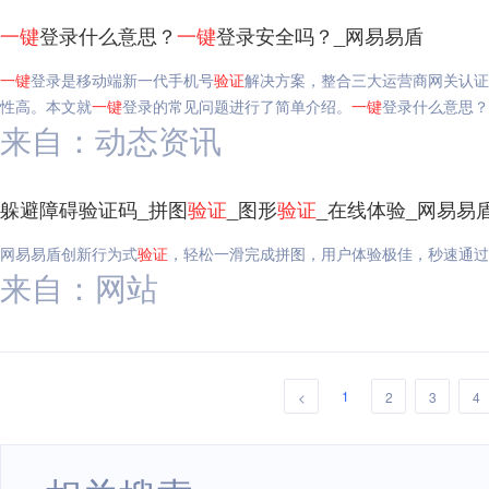
一键
登录什么意思？
一键
登录安全吗？_网易易盾
一键
登录是移动端新一代手机号
验证
解决方案，整合三大运营商网关认证
性高。本文就
一键
登录的常见问题进行了简单介绍。
一键
登录什么意思？
来自：动态资讯
躲避障碍验证码_拼图
验证
_图形
验证
_在线体验_网易易
网易易盾创新行为式
验证
，轻松一滑完成拼图，用户体验极佳，秒速通过
来自：网站
1
<
2
3
4