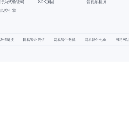
行为式验证码
SDK加固
音视频检测
风控引擎
友情链接
网易智企·云信
网易智企·数帆
网易智企·七鱼
网易网