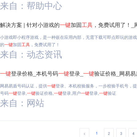
来自：帮助中心
解决方案 | 针对小游戏的
一键
加固
工具
，免费试用了！_
小游戏即小程序游戏，是一种嵌在应用内部，无需下载可即点即玩的游戏产
的
一键
加固
工具
，免费试用了！
来自：动态资讯
一键
登录价格_本机号码
一键
登录_
一键
验证价格_网易易
网易易盾号码认证，提供
一键
登录、本机校验服务，一步校验手机号，提
号码
一键
登录,
一键
验证价格,
一键
登录,用户
一键
登录,
一键
验证
来自：网站
1
<
2
3
4