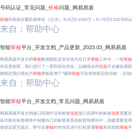
号码认证_常见问题_
价格
问题_网易易盾
价格
列表购买量阶梯单价（元/次）X≤5万0.0345万＜X≤15万0.032号码
来自：帮助中心
智能
审核
平台_开发文档_产品更新_2023.03_网易易盾
网易易盾开发文档
审核
数据隐私安全性迭代在日常
审核
工作中，一线
审核
有高度权限，我们进行了一系列综合优化，以确保这些
信息
不会被轻易获
独指定我们现在为
审核
模板新增了“辅助
审核
字段单独指定的功能”，以智
来自：帮助中心
智能
审核
平台_开发文档_常见问题_网易易盾
网易易盾开发文档接口回调中没有标签
信息
接口回调中的标签
信息
需要在
该功能在标签模块中创建自己的标签体系在标签组模块中，创建需要使用
签组设置完成后，即可在
审核
时对内容进行打标普通
审核
和高智能
审核
平