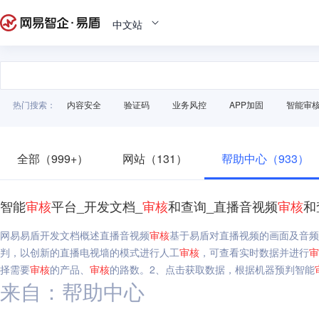
中文站
热门搜索：
内容安全
验证码
业务风控
APP加固
智能审
全部（999+）
网站（131）
帮助中心（933）
智能
审核
平台_开发文档_
审核
和查询_直播音视频
审核
和
网易易盾开发文档概述直播音视频
审核
基于易盾对直播视频的画面及音
判，以创新的直播电视墙的模式进行人工
审核
，可查看实时数据并进行
审
择需要
审核
的产品、
审核
的路数。2、点击获取数据，根据机器预判智能
来自：帮助中心