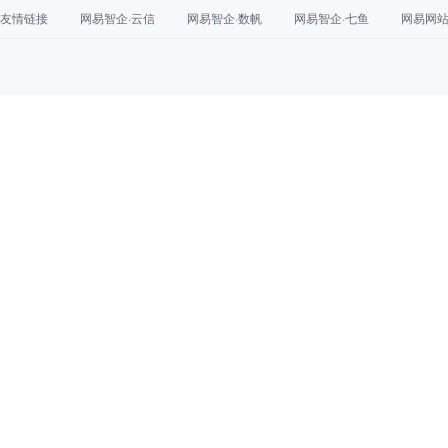
友情链接
网易智企·云信
网易智企·数帆
网易智企·七鱼
网易网