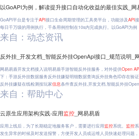
以GoAPI为例，解读提升接口自动化收益的最佳实践_网
GoAPI平台是专注于
API
接口生命周期管理的工具类平台，功能涉及
API
每日千万级的用例执行，千条用例控制在10s内完成执行。以GoAPI为
来自：动态资讯
反外挂_开发文档_智能反外挂OpenApi接口_规范说明_
网易易盾开发文档接入说明易盾手游智能反外挂服务，对外提供
Open
AP
下：手游反外挂数据服务反外挂嫌疑明细数据查询反外挂角色ID存在验
反外挂嫌疑在线检测按玩家
信息
条件查反外挂,开发文档,智能反外挂Open
来自：帮助中心
云原生应用架构实践-应用
监控
_网易易盾
应用上线后，为了长期稳定地服务客户，需要进行应用
监控
系统。
监控
系
发生异常的时候及时发送报警，方便开发人员或运维人员快速处理问题，