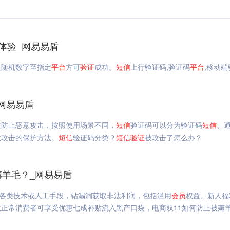
体验_网易易盾
送随机数字至指定
平台
方可
验证
成功。
短信
上行验证码,验证码
平台
,移动
网易易盾
效防止恶意攻击，按照使用场景不同，
短信
验证码可以分为验证码
短信
、
意攻击的保护方法。
短信
验证码分类？
短信
验证
被攻击了怎么办？
薅羊毛？_网易易盾
各类技术或人工手段，钻漏洞获取非法利润，包括滥用
会员
权益、新人福
正常消费者可享受优惠七成补贴流入黑产口袋，电商双11如何防止被薅