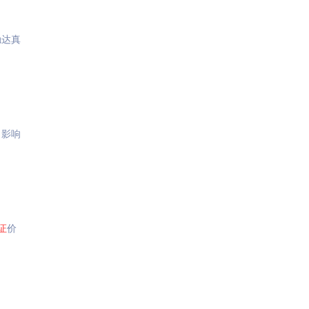
触达真
，影响
证
价