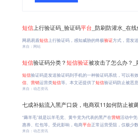
短信
上行验证码_验证码
平台
_防刷防灌水_在线
网易易盾
短信
上行验证码，感知威胁的终极
验证
方式，需发
来自：网站
短信
验证码分类？
短信
验证
被攻击了怎么办？_
短信
验证码是发送验证码到手机的一种验证码系统，可以有
信
、
营销
运营类
短信
等。本文还提供了
短信
验证码防止被恶
来自：动态资讯
七成补贴流入黑产口袋，电商双11如何防止被
“薅羊毛”就是以羊毛党、黄牛党为代表的黑产在
营销
活动中凭
惠券、红包等。受此影响，电商
平台
正常运营受阻，仅极少数
来自：动态资讯