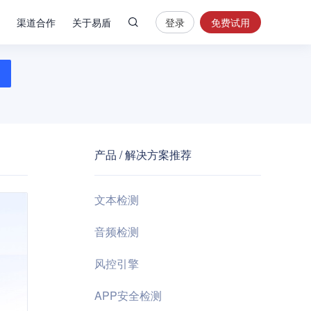
渠道合作
关于易盾
登录
免费试用
热
门
搜
索
内
容
产品 / 解决方案推荐
安
全
验
文本检测
证
码
音频检测
业
风控引擎
务
风
APP安全检测
控