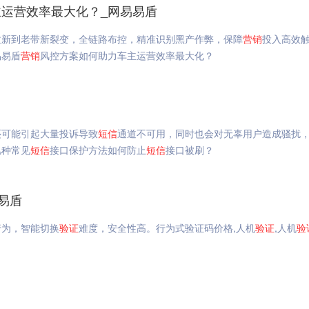
运营效率最大化？_网易易盾
拉新到老带新裂变，全链路布控，精准识别黑产作弊，保障
营销
投入高效
易易盾
营销
风控方案如何助力车主运营效率最大化？
还可能引起大量投诉导致
短信
通道不可用，同时也会对无辜用户造成骚扰
几种常见
短信
接口保护方法如何防止
短信
接口被刷？
易盾
行为，智能切换
验证
难度，安全性高。行为式验证码价格,人机
验证
,人机
验