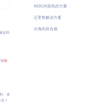
AIGC内容风控方案
泛零售解决方案
出海内容合规
端验证码
通知
短
利、优
羊毛？