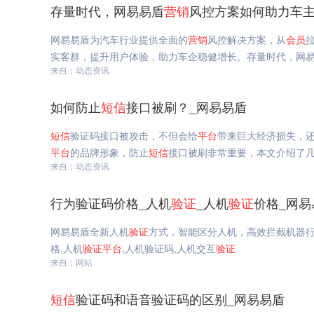
存量时代，网易易盾
营销
风控方案如何助力车主
网易易盾为汽车行业提供全面的
营销
风控解决方案，从
会员
实客群，提升用户体验，助力车企稳健增长。存量时代，网
来自：动态资讯
如何防止
短信
接口被刷？_网易易盾
短信
验证码接口被攻击，不但会给
平台
带来巨大经济损失，
平台
的品牌形象，防止
短信
接口被刷非常重要，本文介绍了
来自：动态资讯
行为验证码价格_人机
验证
_人机
验证
价格_网易
网易易盾全新人机
验证
方式，智能区分人机，高效拦截机器
格,人机
验证
平台
,人机验证码,人机交互
验证
来自：网站
短信
验证码和语音验证码的区别_网易易盾