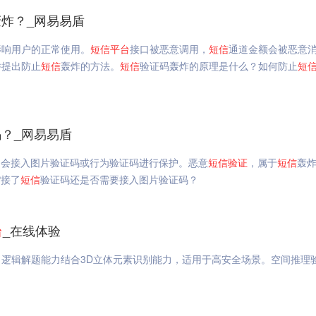
轰炸？_网易易盾
影响用户的正常使用。
短信
平台
接口被恶意调用，
短信
通道金额会被恶意
并提出防止
短信
轰炸的方法。
短信
验证码轰炸的原理是什么？如何防止
短
？_网易易盾
常会接入图片验证码或行为验证码进行保护。恶意
短信
验证
，属于
短信
轰
P接了
短信
验证码还是否需要接入图片验证码？
台
_在线体验
逻辑解题能力结合3D立体元素识别能力，适用于高安全场景。空间推理验