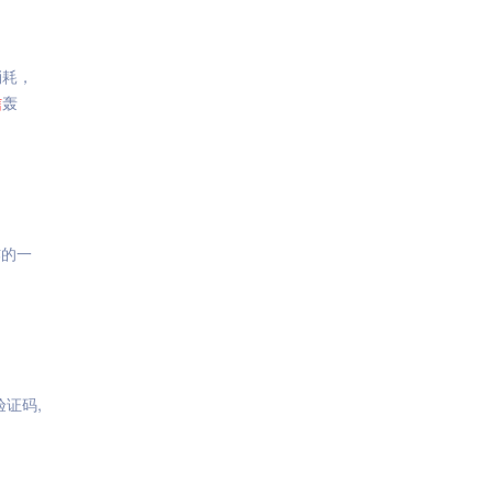
消耗，
信
轰
炸的一
证码,