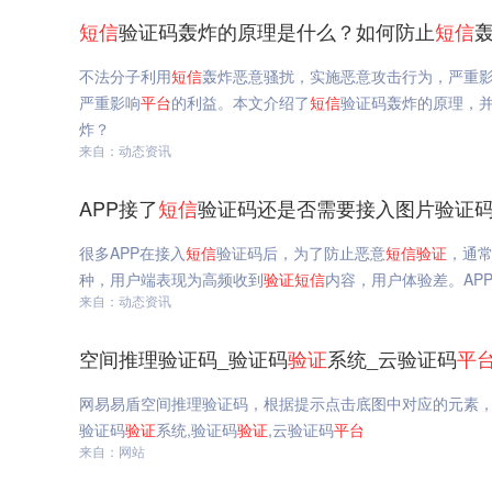
短信
验证码轰炸的原理是什么？如何防止
短信
不法分子利用
短信
轰炸恶意骚扰，实施恶意攻击行为，严重
严重影响
平台
的利益。本文介绍了
短信
验证码轰炸的原理，
炸？
来自：动态资讯
APP接了
短信
验证码还是否需要接入图片验证码
很多APP在接入
短信
验证码后，为了防止恶意
短信
验证
，通
种，用户端表现为高频收到
验证
短信
内容，用户体验差。AP
来自：动态资讯
空间推理验证码_验证码
验证
系统_云验证码
平
网易易盾空间推理验证码，根据提示点击底图中对应的元素，
验证码
验证
系统,验证码
验证
,云验证码
平台
来自：网站