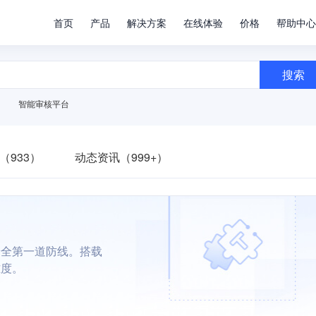
首页
产品
解决方案
在线体验
价格
帮助中心
搜索
智能审核平台
（933）
动态资讯（999+）
安全第一道防线。搭载
难度。