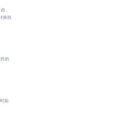
考虑，
转换技
轰炸的
发时如