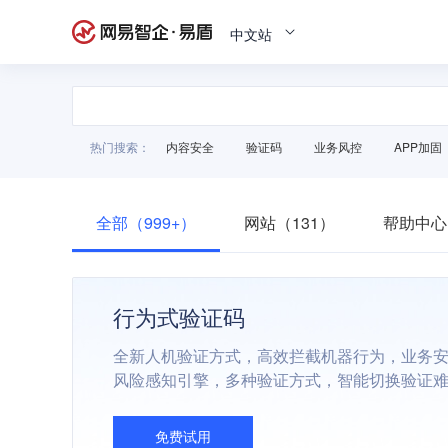
中文站
热门搜索：
内容安全
验证码
业务风控
APP加固
全部（999+）
网站（131）
帮助中心
行为式验证码
全新人机验证方式，高效拦截机器行为，业务
风险感知引擎，多种验证方式，智能切换验证
免费试用