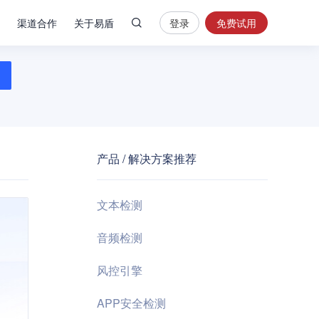
渠道合作
关于易盾
登录
免费试用
热
门
搜
索
内
容
产品 / 解决方案推荐
安
全
验
文本检测
证
码
音频检测
业
风控引擎
务
风
APP安全检测
控