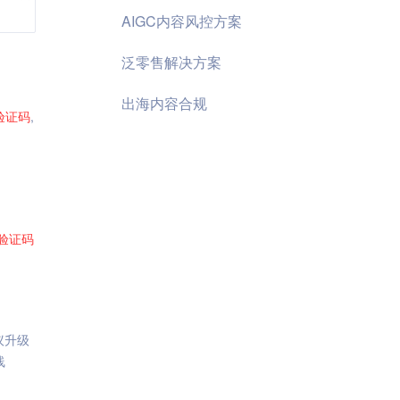
AIGC内容风控方案
泛零售解决方案
出海内容合规
验证码
,
验证码
议升级
线