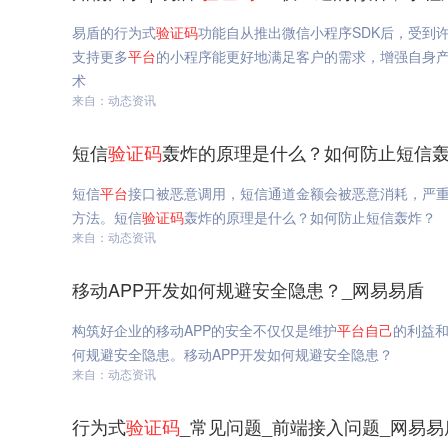
易盾的行为式
验证码
功能自从推出微信小程序SDK后，受到
支持更多
平台
的小程序能更好地满足客户的需求，增强自身产品
术
来自：动态资讯
短信
验证码
轰炸的原理是什么？如何防止短信轰
短信
平台
接口被恶意调用，短信通道金额会被恶意消耗，严
方法。短信
验证码
轰炸的原理是什么？如何防止短信轰炸？
来自：动态资讯
移动APP开发如何规避安全隐患？_网易易盾
构筑好企业的移动APP的安全不仅仅是维护
平台
自己
的利益和
何规避安全隐患。移动APP开发如何规避安全隐患？
来自：动态资讯
行为式
验证码
_常见问题_前端接入问题_网易易