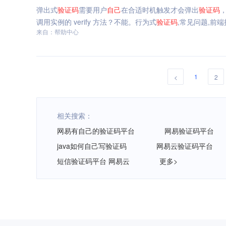
弹出式
验证码
需要用户
自己
在合适时机触发才会弹出
验证码
，
调用实例的 verify 方法？不能。行为式
验证码
,常见问题,前
来自：帮助中心
1
<
2
相关搜索：
网易有自己的验证码平台
网易验证码平台
java如何自己写验证码
网易云验证码平台
短信验证码平台 网易云
更多>