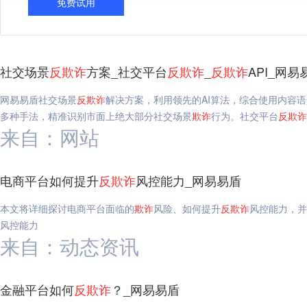
免费试用
社交场景
反
欺诈
方案_社交平台
反
欺诈
_
反
欺诈
API_网易
网易易盾社交场景
反
欺诈
解决方案，利用领先的AI算法，综合使用内容
多种手法，精准识别市面上绝大部分社交场景
欺诈
行为。社交平台
反
欺诈
来自：网站
电商平台如何提升
反
欺诈
风控能力_网易易盾
本文将详细探讨电商平台面临的
欺诈
风险、如何提升
反
欺诈
风控能力，并
风控能力
来自：动态资讯
金融平台如何
反
欺诈
？_网易易盾