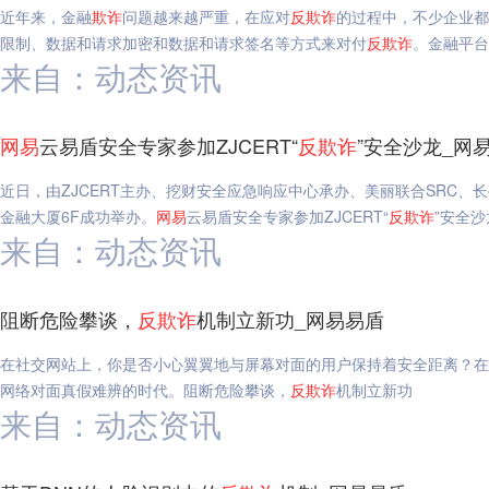
近年来，金融
欺诈
问题越来越严重，在应对
反
欺诈
的过程中，不少企业都
限制、数据和请求加密和数据和请求签名等方式来对付
反
欺诈
。金融平台
来自：动态资讯
网易
云易盾安全专家参加ZJCERT“
反
欺诈
”安全沙龙_网
近日，由ZJCERT主办、挖财安全应急响应中心承办、美丽联合SRC、
金融大厦6F成功举办。
网易
云易盾安全专家参加ZJCERT“
反
欺诈
”安全沙
来自：动态资讯
阻断危险攀谈，
反
欺诈
机制立新功_网易易盾
在社交网站上，你是否小心翼翼地与屏幕对面的用户保持着安全距离？在
网络对面真假难辨的时代。阻断危险攀谈，
反
欺诈
机制立新功
来自：动态资讯