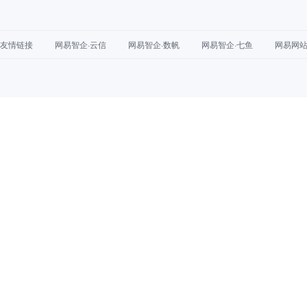
友情链接
网易智企·云信
网易智企·数帆
网易智企·七鱼
网易网