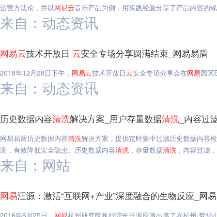
运营方法论，并以
网易
云
音乐产品为例，用实践经验分享了产品内容的规
来自：动态资讯
网易
云
技术开放日
云
安全专场分享圆满结束_网易易盾
2018年12月28日下午，
网易
云
技术开放日
云
安全专场分享会在
网易
园区
来自：动态资讯
历史数据内容
清洗
解决方案_用户存量数据
清洗
_内容过
网易易盾历史数据内容
清洗
解决方案，提供定时集中过滤历史数据内容检
测，有效降低安全隐患。历史数据内容
清洗
，存量数据
清洗
，内容过滤，
来自：网站
网易
汪源：激活“互联网+产业”深度融合的生物反应_网
2016年6月25日，
网易
杭州研究院执行院长汪源应邀出席了在杭州·梦想