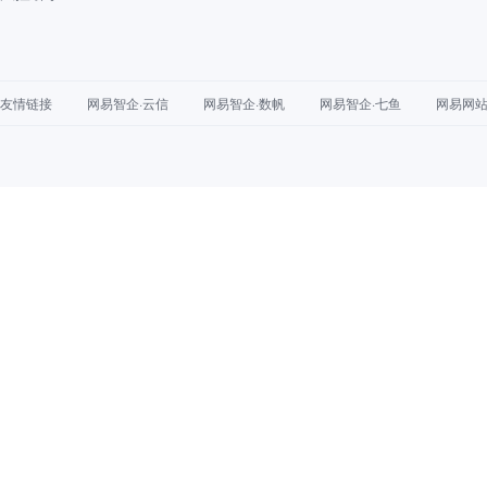
友情链接
网易智企·云信
网易智企·数帆
网易智企·七鱼
网易网