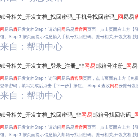
账号相关_开发文档_找回密码_手机号找回密码_
网
易易
网
易易
盾
开发文档Step 1 请访问
网
易易
盾
官
网
页面，点击页面右上方【登录
钮。Step 3 按页面提示信息输入手机号找回密码。账号相关,开发文档,
来自：帮助中心
账号相关_开发文档_登录_注册_非
网易
邮箱号注册_
网
易
网
易易
盾
开发文档Step 1 访问
网
易易
盾
官
网
页面，点击页面右上方【免费
登录密码，填写完成后点击【下一步】按钮。 Step 4 查收
网易
云账号发送
来自：帮助中心
账号相关_开发文档_找回密码_非
网易
邮箱号找回密码_
网
易易
盾
开发文档Step 1 请访问
网
易易
盾
官
网
页面，点击页面右上方【登录
钮。Step 3 按页面提示信息输入邮箱号找回密码。账号相关,开发文档,找