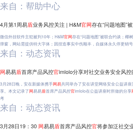
来自：帮助中心
4月第1周易
盾
业务风控关注 | H&M
官
网
存在“问题地图”
微信外挂软件主犯被判10年；H&M
官
网
存在“问题地图”被联合约谈；椰
弹窗，网站需提供特大字体；因捏造事实中伤顺丰，自媒体永久停更销号
来自：动态资讯
网
易易
盾
首席产品风控
官
imlolo分享对社交业务安全风
3月28日晚，安在新媒体携手
网易
共同举办了安在讲堂网络安全公益讲座
享。本文记录了
网
易易
盾
首席产品风控
官
imlolo在公益讲座时所做的分享
考
来自：动态资讯
3月28日19：30
网
易易
盾
首席产品风控
官
将参加泛社交