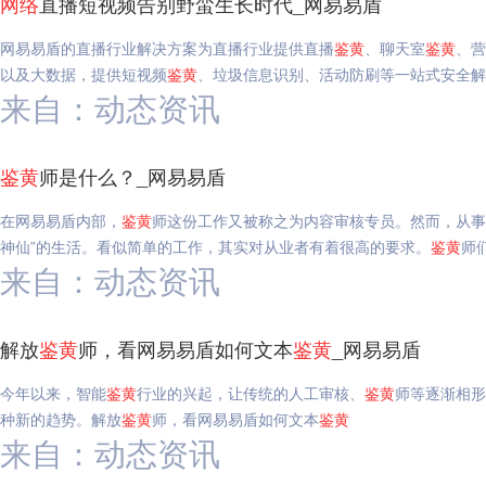
网络
直播短视频告别野蛮生长时代_网易易盾
网易易盾的直播行业解决方案为直播行业提供直播
鉴
黄
、聊天室
鉴
黄
、营
以及大数据，提供短视频
鉴
黄
、垃圾信息识别、活动防刷等一站式安全解
来自：动态资讯
鉴
黄
师是什么？_网易易盾
在网易易盾内部，
鉴
黄
师这份工作又被称之为内容审核专员。然而，从事
神仙”的生活。看似简单的工作，其实对从业者有着很高的要求。
鉴
黄
师
来自：动态资讯
解放
鉴
黄
师，看网易易盾如何文本
鉴
黄
_网易易盾
今年以来，智能
鉴
黄
行业的兴起，让传统的人工审核、
鉴
黄
师等逐渐相形
种新的趋势。解放
鉴
黄
师，看网易易盾如何文本
鉴
黄
来自：动态资讯