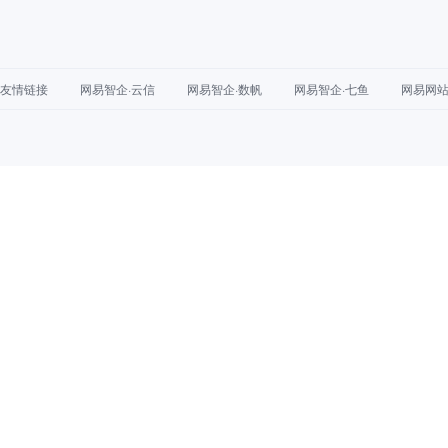
友情链接
网易智企·云信
网易智企·数帆
网易智企·七鱼
网易网