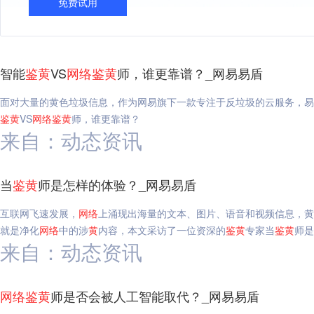
免费试用
智能
鉴
黄
VS
网络
鉴
黄
师，谁更靠谱？_网易易盾
面对大量的黄色垃圾信息，作为网易旗下一款专注于反垃圾的云服务，易
鉴
黄
VS
网络
鉴
黄
师，谁更靠谱？
来自：动态资讯
当
鉴
黄
师是怎样的体验？_网易易盾
互联网飞速发展，
网络
上涌现出海量的文本、图片、语音和视频信息，黄
就是净化
网络
中的涉
黄
内容，本文采访了一位资深的
鉴
黄
专家当
鉴
黄
师是
来自：动态资讯
网络
鉴
黄
师是否会被人工智能取代？_网易易盾