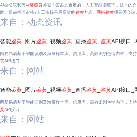
AI会彻底取代
网络
鉴
黄
师呢？答案是否定的，人工智能潮流下，技术的介
助。目前机器审核+人工审核是最高效的
鉴
黄
方式。
网络
鉴
黄
师是否会被
来自：动态资讯
智能
鉴
黄
_图片
鉴
黄
_视频
鉴
黄
_直播
鉴
黄
_
鉴
黄
API接口
网易易盾基于智能识别及海量样本库、信用库，高效识别色情内容，支持
黄
API接口
来自：网站
智能
鉴
黄
_图片
鉴
黄
_视频
鉴
黄
_直播
鉴
黄
_
鉴
黄
API接口
网易易盾基于智能识别及海量样本库、信用库，高效识别色情内容，支持
黄
API接口
来自：网站