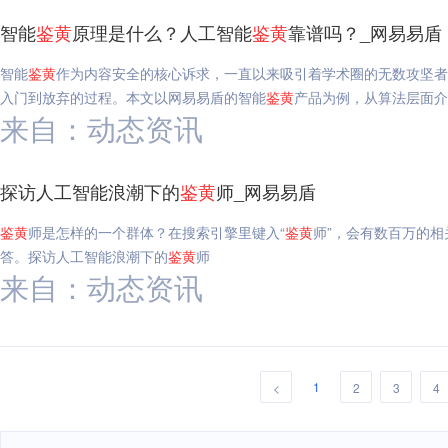
智能
鉴
黄
原理是什么？人工智能
鉴
黄
靠谱吗？_网易易盾
智能
鉴
黄
作为内容安全的核心诉求，一直以来吸引着学术圈的无数攻坚者
入门到放弃的过程。本文以网易易盾的智能
鉴
黄
产品为例，从算法层面介
来自：动态资讯
探访人工智能浪潮下的
鉴
黄
师_网易易盾
鉴
黄
师是怎样的一个群体？在搜索引擎里键入“
鉴
黄
师”，会有数百万的
答。探访人工智能浪潮下的
鉴
黄
师
来自：动态资讯
1
<
2
3
4