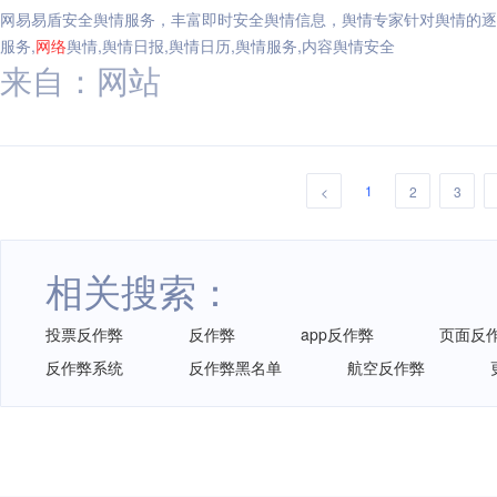
网易易盾安全舆情服务，丰富即时安全舆情信息，舆情专家针对舆情的逐
服务,
网络
舆情,舆情日报,舆情日历,舆情服务,内容舆情安全
来自：网站
1
<
2
3
相关搜索：
投票反作弊
反作弊
app反作弊
页面反
反作弊系统
反作弊黑名单
航空反作弊