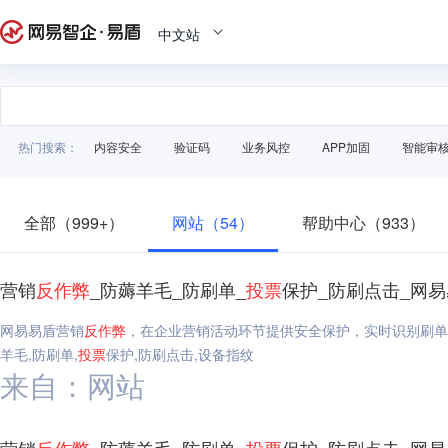
中文站
热门搜索：
内容安全
验证码
业务风控
APP加固
智能审
全部（999+）
网站（54）
帮助中心（933）
营销
反作弊
_防薅羊毛_防刷单_
投票
保护_防刷点击_网
网易易盾营销
反作弊
，在企业营销活动环节提供安全保护，实时识别刷单
羊毛,防刷单,
投票
保护,防刷点击,设备指纹
来自：网站