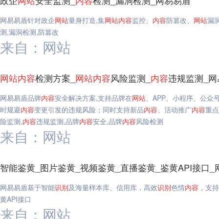
政企
网站
安全监测_
内容
检测_漏洞检测_网易易盾
网易易盾针对政企
网站
量身打造,集
网站
内容
监控、
内容
防篡改、
网站
漏
测,漏洞检测,防篡改
来自：网站
网站
内容
检测方案_
网站
内容
风险监测_
内容
违规监测_网
网易易盾品牌
内容
安全解决方案,支持品牌在
网站
、APP、小程序、公众
时规避
内容
变更引发的违规风险；同时支持新品
内容
、活动推广
内容
重点
险监测,
内容
违规监测,品牌
内容
安全,品牌
内容
风险检测
来自：网站
智能鉴黄_图片鉴黄_视频鉴黄_直播鉴黄_鉴黄API接口_
网易易盾基于智能
识别
及海量样本库、信用库，高效
识别
色情
内容
，支持
黄API接口
来自：网站