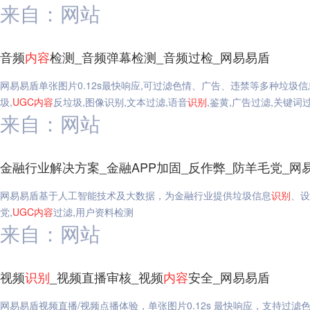
来自：网站
音频
内容
检测_音频弹幕检测_音频过检_网易易盾
网易易盾单张图片0.12s最快响应,可过滤色情、广告、违禁等多种垃圾
圾,
UGC
内容
反垃圾,图像识别,文本过滤,语音
识别
,鉴黄,广告过滤,关键词
来自：网站
金融行业解决方案_金融APP加固_反作弊_防羊毛党_网
网易易盾基于人工智能技术及大数据，为金融行业提供垃圾信息
识别
、设
党,
UGC
内容
过滤,用户资料检测
来自：网站
视频
识别
_视频直播审核_视频
内容
安全_网易易盾
网易易盾视频直播/视频点播体验，单张图片0.12s 最快响应，支持过