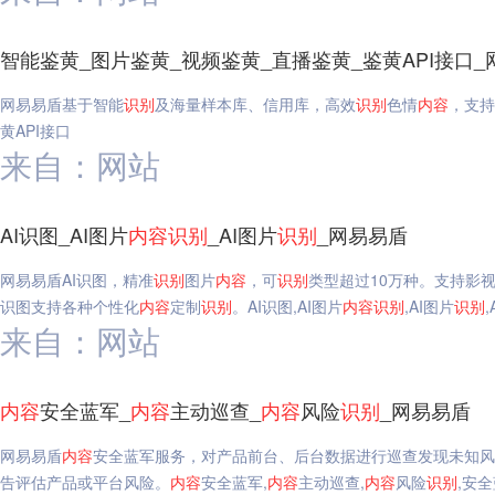
智能鉴黄_图片鉴黄_视频鉴黄_直播鉴黄_鉴黄API接口_
网易易盾基于智能
识别
及海量样本库、信用库，高效
识别
色情
内容
，支持
黄API接口
来自：网站
AI识图_AI图片
内容
识别
_AI图片
识别
_网易易盾
网易易盾AI识图，精准
识别
图片
内容
，可
识别
类型超过10万种。支持影
识图支持各种个性化
内容
定制
识别
。AI识图,AI图片
内容
识别
,AI图片
识别
,
来自：网站
内容
安全蓝军_
内容
主动巡查_
内容
风险
识别
_网易易盾
网易易盾
内容
安全蓝军服务，对产品前台、后台数据进行巡查发现未知风
告评估产品或平台风险。
内容
安全蓝军,
内容
主动巡查,
内容
风险
识别
,安