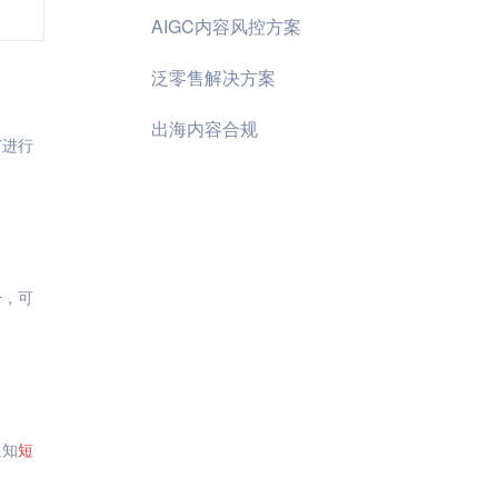
AIGC内容风控方案
泛零售解决方案
出海内容合规
何进行
击
，可
通知
短