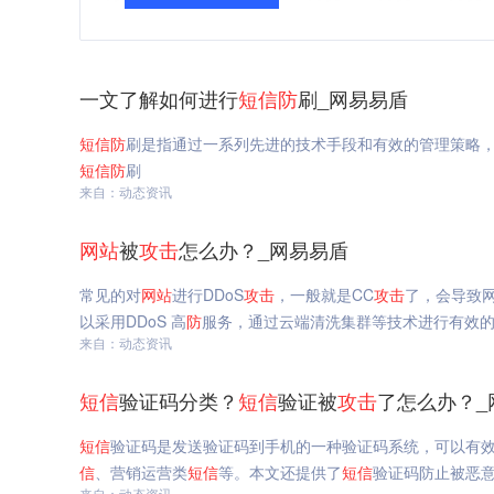
一文了解如何进行
短信
防
刷_网易易盾
短信
防
刷是指通过一系列先进的技术手段和有效的管理策略
短信
防
刷
来自：动态资讯
网站
被
攻击
怎么办？_网易易盾
常见的对
网站
进行DDoS
攻击
，一般就是CC
攻击
了，会导致网
以采用DDoS 高
防
服务，通过云端清洗集群等技术进行有效
来自：动态资讯
短信
验证码分类？
短信
验证被
攻击
了怎么办？_
短信
验证码是发送验证码到手机的一种验证码系统，可以有
信
、营销运营类
短信
等。本文还提供了
短信
验证码防止被恶
来自：动态资讯