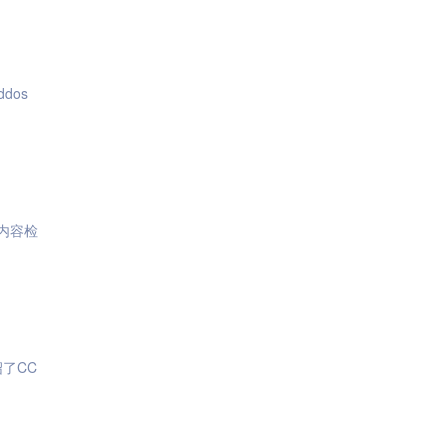
ddos
内容检
了CC