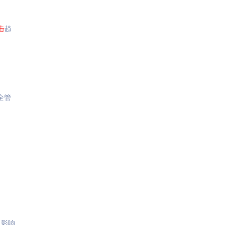
击
趋
全管
，影响