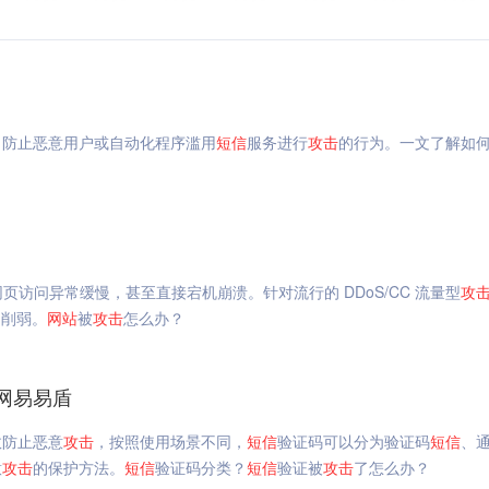
，防止恶意用户或自动化程序滥用
短信
服务进行
攻击
的行为。一文了解如
页访问异常缓慢，甚至直接宕机崩溃。针对流行的 DDoS/CC 流量型
攻
的削弱。
网站
被
攻击
怎么办？
网易易盾
效防止恶意
攻击
，按照使用场景不同，
短信
验证码可以分为验证码
短信
、
意
攻击
的保护方法。
短信
验证码分类？
短信
验证被
攻击
了怎么办？