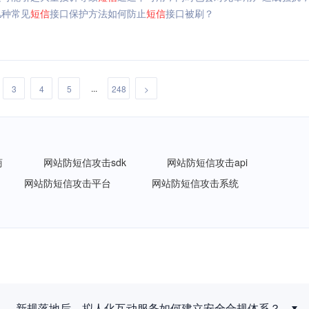
几种常见
短信
接口保护方法如何防止
短信
接口被刷？
...
3
4
5
248
>
商
网站防短信攻击sdk
网站防短信攻击api
网站防短信攻击平台
网站防短信攻击系统
新规落地后，拟人化互动服务如何建立安全合规体系？