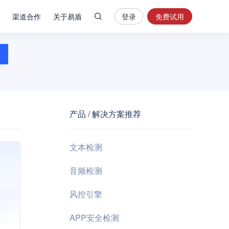
渠道合作
关于易盾
登录
免费试用
热
门
搜
索
内
容
产品 / 解决方案推荐
安
全
验
文本检测
证
码
音频检测
业
风控引擎
务
风
APP安全检测
控