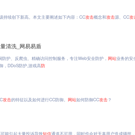
量级持续创下新高。本文主要阐述如下内容：CC
攻击
概念和
攻击
源、CC
攻
_流量清洗_网易易盾
漏洞防护、反爬虫、精确访问控制服务，专注Web安全防护，
网站
业务的安
御，DDoS防护,游戏高
防
C
攻击
的特征以及如何进行CC防御。
网站
如何防御CC
攻击
？
还可能引起大量投诉导致
短信
通道不可用，同时也会对无辜用户造成骚扰