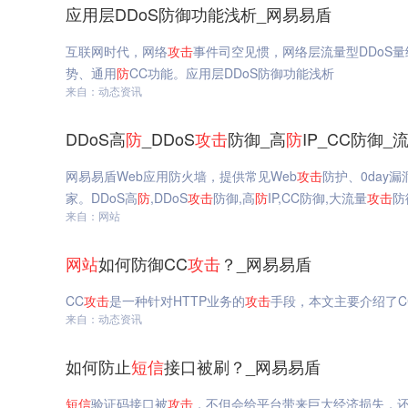
应用层DDoS防御功能浅析_网易易盾
互联网时代，网络
攻击
事件司空见惯，网络层流量型DDoS
势、通用
防
CC功能。应用层DDoS防御功能浅析
来自：动态资讯
DDoS高
防
_DDoS
攻击
防御_高
防
IP_CC防御
网易易盾Web应用防火墙，提供常见Web
攻击
防护、0day
家。DDoS高
防
,DDoS
攻击
防御,高
防
IP,CC防御,大流量
攻击
防
来自：网站
网站
如何防御CC
攻击
？_网易易盾
CC
攻击
是一种针对HTTP业务的
攻击
手段，本文主要介绍了C
来自：动态资讯
如何防止
短信
接口被刷？_网易易盾
短信
验证码接口被
攻击
，不但会给平台带来巨大经济损失，