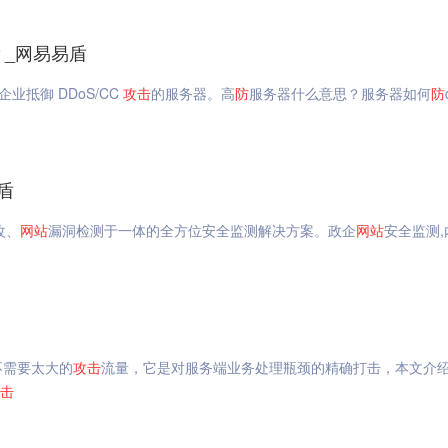
？_网易易盾
业抵御 DDoS/CC
攻击
的服务器。高
防
服务器什么意思？服务器如何
防
盾
改、
网站
漏洞检测于一体的全方位安全监测解决方案。政企
网站
安全监测,
不需要太大的
攻击
流量，它是对服务端业务处理瓶颈的精确打击，本文介绍
击