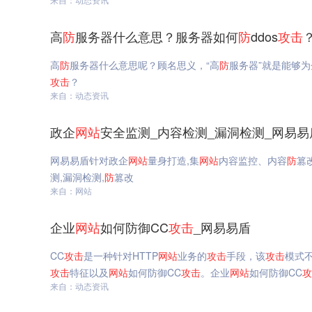
高
防
服务器什么意思？服务器如何
防
ddos
攻击
高
防
服务器什么意思呢？顾名思义，“高
防
服务器”就是能够为企
攻击
？
来自：动态资讯
政企
网站
安全监测_内容检测_漏洞检测_网易易
网易易盾针对政企
网站
量身打造,集
网站
内容监控、内容
防
篡
测,漏洞检测,
防
篡改
来自：网站
企业
网站
如何防御CC
攻击
_网易易盾
CC
攻击
是一种针对HTTP
网站
业务的
攻击
手段，该
攻击
模式
攻击
特征以及
网站
如何防御CC
攻击
。企业
网站
如何防御CC
攻
来自：动态资讯