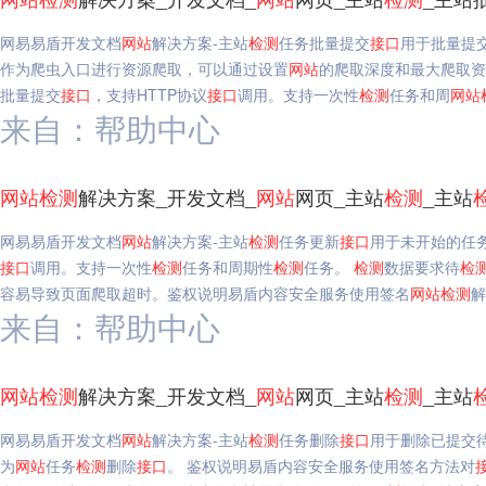
网易易盾开发文档
网站
解决方案-主站
检测
任务批量提交
接口
用于批量提
作为爬虫入口进行资源爬取，可以通过设置
网站
的爬取深度和最大爬取资
批量提交
接口
，支持HTTP协议
接口
调用。支持一次性
检测
任务和周
网站
来自：帮助中心
网站
检测
解决方案_开发文档_
网站
网页_主站
检测
_主站
网易易盾开发文档
网站
解决方案-主站
检测
任务更新
接口
用于未开始的任
接口
调用。支持一次性
检测
任务和周期性
检测
任务。
检测
数据要求待
检
容易导致页面爬取超时。鉴权说明易盾内容安全服务使用签名
网站
检测
解
来自：帮助中心
网站
检测
解决方案_开发文档_
网站
网页_主站
检测
_主站
网易易盾开发文档
网站
解决方案-主站
检测
任务删除
接口
用于删除已提交
为
网站
任务
检测
删除
接口
。 鉴权说明易盾内容安全服务使用签名方法对