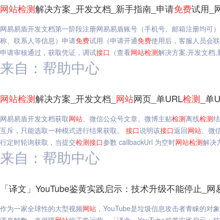
网站
检测
解决方案_开发文档_新手指南_申请
免费
试用_
网易易盾开发文档第一阶段注册网易易盾账号（手机号、邮箱注册均可）
称、联系人等信息）申请
免费
试用（申请开通
免费
使用后，客服人员会联
申请审核通过，获取凭证，调试
接口
（查看
网站
检测
解决方案,开发文档,
来自：帮助中心
网站
检测
解决方案_开发文档_
网站
网页_单URL
检测
_单
网易易盾开发文档获取
网站
、微信公众号文章、微博主贴
检测
离线
检测
结
互斥，只能选取一种模式进行结果获取。
接口
说明该
接口
返回
网站
、微
行定时轮询获取，当提交
检测
接口
参数 callbackUrl 为空时
网站
检测
解决
来自：帮助中心
「译文」YouTube鉴黄实践启示：技术升级不能停止_网
作为一家全球性的大型视频
网站
，YouTube是垃圾信息攻击者青睐的