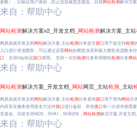
参数），以验证用户身份，防止信息被恶意篡改。目前
网站
检测
解决方案
来自：帮助中心
网站
检测
解决方案v2_开发文档_
网站
检测
解决方案_主站
网易易盾开发文档
网站
解决方案-主站
检测
任务提交
接口
用于提交待
检测
入口进行资源爬取，可以通过设置
网站
的爬取深度和最大爬取资源数来
口
，支持http协议
接口
调用。 支持一次性
检测
任务和周期性
检测
任务
网站
来自：帮助中心
口
网站
检测
解决方案_开发文档_
网站
网页_主站
检测
_主站
网易易盾开发文档
网站
解决方案-主站
检测
任务查询
接口
用于查询
网站
任
内容安全服务使用签名方法对
接口
进行鉴权，所有
接口
每一次请求都需要包
意篡改。目前支持MD5，SHA1，SHA256，
网站
检测
解决方案,开发文档,
来自：帮助中心