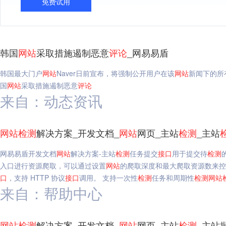
免费试用
韩国
网站
采取措施遏制恶意
评论
_网易易盾
韩国最大门户
网站
Naver日前宣布，将强制公开用户在该
网站
新闻下的所
国
网站
采取措施遏制恶意
评论
来自：动态资讯
网站
检测
解决方案_开发文档_
网站
网页_主站
检测
_主站
网易易盾开发文档
网站
解决方案-主站
检测
任务提交
接口
用于提交待
检测
入口进行资源爬取，可以通过设置
网站
的爬取深度和最大爬取资源数来
口
，支持 HTTP 协议
接口
调用。 支持一次性
检测
任务和周期性
检测
网站
来自：帮助中心
网站
检测
解决方案_开发文档_
网站
网页_主站
检测
_主站