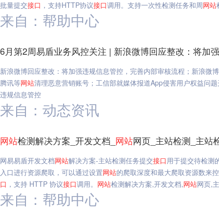
批量提交
接口
，支持HTTP协议
接口
调用。支持一次性检测任务和周
网站
来自：帮助中心
6月第2周易盾业务风控关注 | 新浪微博回应整改：将加
新浪微博回应整改：将加强违规信息管控，完善内部审核流程；新浪微博：
腾讯等
网站
清理恶意营销账号；工信部就媒体报道App侵害用户权益问题开
违规信息管控
来自：动态资讯
网站
检测解决方案_开发文档_
网站
网页_主站检测_主站
网易易盾开发文档
网站
解决方案-主站检测任务提交
接口
用于提交待检测
入口进行资源爬取，可以通过设置
网站
的爬取深度和最大爬取资源数来
口
，支持 HTTP 协议
接口
调用。
网站
检测解决方案,开发文档,
网站
网页,
来自：帮助中心