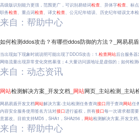
高级版识别能力更强，范围更广，可识别易错词
检查
、异体字
检查
、标点
职务
检查
、重点词
检查
、译文
检查
、公元纪年错误、历史纪年错误文本检
来自：帮助中心
如何检测ddos攻击？有哪些ddos防御的方法？_网易易盾
当出现如下现象时就说明可能出现了DDOS攻击：1.
检查
网站
后台服务器
网络流量出现异常变化突然暴涨；4.大量访问源地址是虚假的；如何检测dd
来自：动态资讯
网站
检测解决方案_开发文档_
网站
网页_主站检测_主站
网易易盾开发文档
网站
解决方案-主站检测任务查询
接口
用于查询
网站
任
内容安全服务使用签名方法对
接口
进行鉴权，所有
接口
每一次请求都需要包
意篡改。目前支持MD5，SHA1，SHA256，
网站
检测解决方案,开发文档,
来自：帮助中心