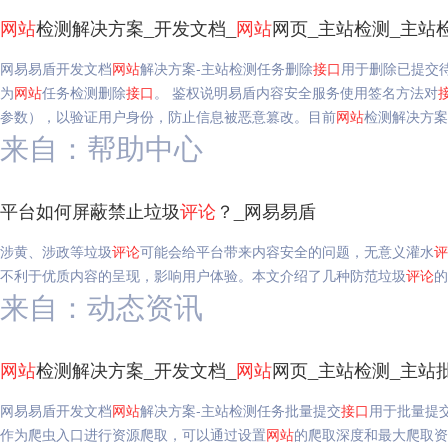
网站
检测解决方案_开发文档_
网站
网页_主站检测_主站
网易易盾开发文档
网站
解决方案-主站检测任务删除
接口
用于删除已提交
为
网站
任务检测删除
接口
。 鉴权说明易盾内容安全服务使用签名方法对
参数），以验证用户身份，防止信息被恶意篡改。目前
网站
检测解决方案
来自：帮助中心
平台如何屏蔽禁止垃圾
评论
？_网易易盾
涉黄、涉政等垃圾
评论
可能会给平台带来内容安全的问题，无意义灌水
评
不利于优质内容的呈现，影响用户体验。本文介绍了几种防范垃圾
评论
的
来自：动态资讯
网站
检测解决方案_开发文档_
网站
网页_主站检测_主站
网易易盾开发文档
网站
解决方案-主站检测任务批量提交
接口
用于批量提
作为爬虫入口进行资源爬取，可以通过设置
网站
的爬取深度和最大爬取资