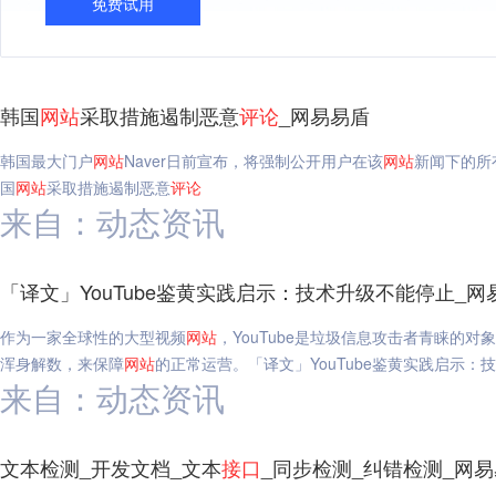
免费试用
韩国
网站
采取措施遏制恶意
评论
_网易易盾
韩国最大门户
网站
Naver日前宣布，将强制公开用户在该
网站
新闻下的所
国
网站
采取措施遏制恶意
评论
来自：动态资讯
「译文」YouTube鉴黄实践启示：技术升级不能停止_网
作为一家全球性的大型视频
网站
，YouTube是垃圾信息攻击者青睐的
浑身解数，来保障
网站
的正常运营。「译文」YouTube鉴黄实践启示：
来自：动态资讯
文本检测_开发文档_文本
接口
_同步检测_纠错检测_网