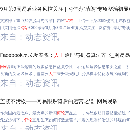
9月第3周易盾业务风控关注 | 网信办“清朗”专项整治初
文旅部：重点加强脱口秀等节目内容
审核
；工信部下架23款侵害用户权益
门关闭违法
网站
6000余家9月第3周易盾业务风控关注 | 网信办“清朗”
来自：动态资讯
Facebook反垃圾实践：
人工
治理与机器算法齐飞_网易
网站
影响正常运营的垃圾信息日益复杂性，在这些垃圾信息消失之前，系统
发新的反垃圾技术，也需要
人工
来升级规则并提供样本优化系统的规则引擎。
来自：动态资讯
盖楼不污楼——网易跟贴背后的运营之道_网易易盾
作为国内最活跃、最火爆的新闻
评论
产品之一，网易跟贴日发帖量超过1
免泥沙俱下，
评论
互动生态如何打造运营？严肃的规则和活波的环境如
来自：动态资讯