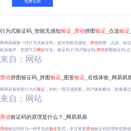
免费试用
行为式验证码_智能无感知
验证
_
滑动
拼图
验证
_点选
验证
网易易盾新一代行为式验证码，提供智能无感知、
滑动
拼图、点选、短信
机器操作，坚固守卫
网站
安全。验证码,行为式验证码,
滑动
拼图验证码,点
来自：网站
滑动
拼图验证码_拼图
验证
_图形
验证
_在线体验_网易易
网易易盾创新行为式
验证
，轻松一滑完成拼图，用户体验极佳，秒速通过
来自：网站
滑动
验证码的原理是什么？_网易易盾
滑动
验证码作为一种常见的
验证
形式，本文将就
滑动
验证码原理和优势做