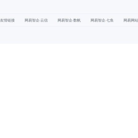
友情链接
网易智企·云信
网易智企·数帆
网易智企·七鱼
网易网