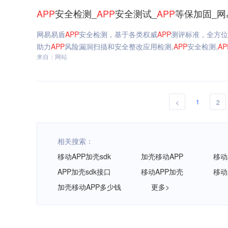
APP
安全检测_
APP
安全测试_
APP
等保加固_网
网易易盾
APP
安全检测，基于各类权威
APP
测评标准，全方位
助力
APP
风险漏洞扫描和安全整改应用检测,
APP
安全检测,
AP
来自：网站
1
<
2
相关搜索：
移动APP加壳sdk
加壳移动APP
移动
APP加壳sdk接口
移动APP加壳
移动
加壳移动APP多少钱
更多>