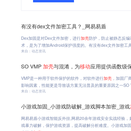
有没有dex文件加密工具？_网易易盾
Dex加固是对Dex文件加密，进行
加
壳
防护，防止被静态反编
术，是为了增加Android保护强度的。有没有dex文件加密工
来自：动态资讯
SO VMP
加
壳
与混淆，为
移动
应用提供函数级
VMP是一种用于软件保护的软件，对软件进行
加
壳
，加固厂商
影响因素，性能更是导致该方案无法普及的重要原因之一SO 
来自：动态资讯
小游戏加固_小游戏防破解_游戏脚本加密_游戏
网易易盾小游戏智能反外挂,网易20余年游戏安全实战经验
戏暴力破解，保护游戏资源，提高破解分析难度。小游戏加固,小