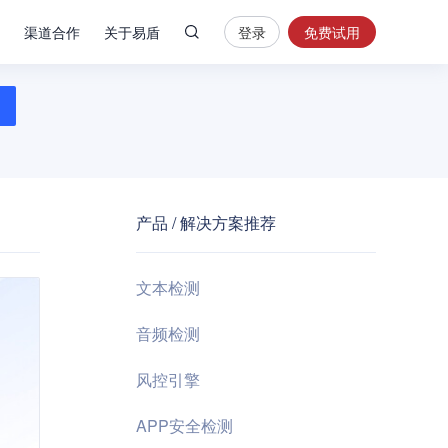
渠道合作
关于易盾
登录
免费试用
热
门
搜
索
内
容
产品 / 解决方案推荐
安
全
验
文本检测
证
码
音频检测
业
风控引擎
务
风
APP安全检测
控