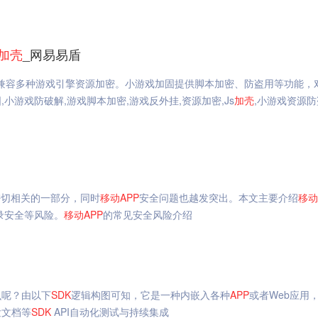
加
壳
_网易易盾
，兼容多种游戏引擎资源加密。小游戏加固提供脚本加密、防盗用等功能，
游戏防破解,游戏脚本加密,游戏反外挂,资源加密,Js
加
壳
,小游戏资源防
密切相关的一部分，同时
移动
APP
安全问题也越发突出。本文主要介绍
移动
录安全等风险。
移动
APP
的常见安全风险介绍
么呢？由以下
SDK
逻辑构图可知，它是一种内嵌入各种
APP
或者Web应用
发文档等
SDK
API自动化测试与持续集成