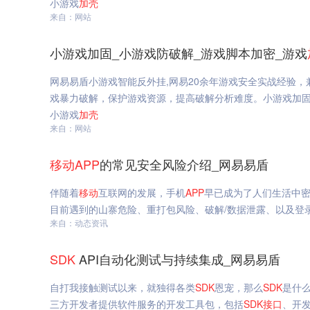
小游戏
加
壳
来自：网站
小游戏加固_小游戏防破解_游戏脚本加密_游戏
网易易盾小游戏智能反外挂,网易20余年游戏安全实战经验
戏暴力破解，保护游戏资源，提高破解分析难度。小游戏加固,小
小游戏
加
壳
来自：网站
移动
APP
的常见安全风险介绍_网易易盾
伴随着
移动
互联网的发展，手机
APP
早已成为了人们生活中
目前遇到的山寨危险、重打包风险、破解/数据泄露、以及登
来自：动态资讯
SDK
API自动化测试与持续集成_网易易盾
自打我接触测试以来，就独得各类
SDK
恩宠，那么
SDK
是什
三方开发者提供软件服务的开发工具包，包括
SDK
接口
、开