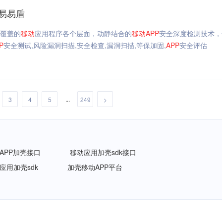
易易盾
覆盖的
移动
应用程序各个层面，动静结合的
移动
APP
安全深度检测技术，
P
安全测试,风险漏洞扫描,安全检查,漏洞扫描,等保加固,
APP
安全评估
...
3
4
5
249
>
APP加壳接口
移动应用加壳sdk接口
应用加壳sdk
加壳移动APP平台