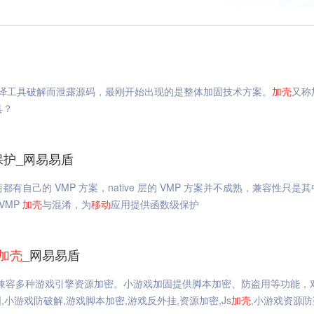
译工具破解而泄露源码，最刚开始出现的是整体加固技术方案。
加
壳
又称
具？
保护_网易易盾
都有自己的 VMP 方案，native 层的 VMP 方案并不成熟，兼容性只是
VMP
加
壳
与混淆，为
移动
应用提供函数级保护
加
壳
_网易易盾
，兼容多种游戏引擎资源加密。小游戏加固提供脚本加密、防盗用等功能，
游戏防破解,游戏脚本加密,游戏反外挂,资源加密,Js
加
壳
,小游戏资源防