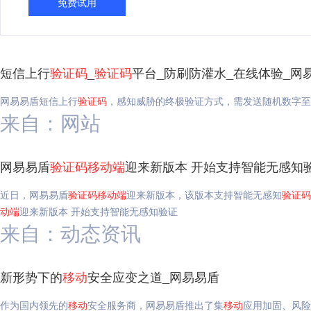
免费试用
短信上行
验证码
_
验证码
平台_防刷防灌水_在线体验_网
网易易盾短信上行
验证码
，感知威胁的终极验证方式，需发送随机数字至
来自：网站
网易易盾
验证码
移动
端
迎来新版本 开始支持智能无感知
近日，网易易盾
验证码
移动
端
迎来新版本，该版本支持智能无感知
验证码
动
端
迎来新版本 开始支持智能无感知验证
来自：动态资讯
新形势下的
移动
安全应变之道_网易易盾
作为国内领先的
移动
安全服务商，网易易盾推出了集
移动
应用加固、风险