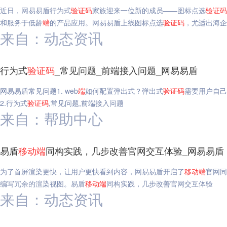
近日，网易易盾行为式
验证码
家族迎来一位新的成员——图标点选
验证码
和服务于低龄
端
的产品应用。网易易盾上线图标点选
验证码
，尤适出海企
来自：动态资讯
行为式
验证码
_常见问题_前端接入问题_网易易盾
网易易盾常见问题1. web
端
如何配置弹出式？弹出式
验证码
需要用户自己
2.行为式
验证码
,常见问题,前端接入问题
来自：帮助中心
易盾
移动
端
同构实践，几步改善官网交互体验_网易易盾
为了首屏渲染更快，让用户更快看到内容，网易易盾开启了
移动
端
官网同
编写冗余的渲染视图。易盾
移动
端
同构实践，几步改善官网交互体验
来自：动态资讯