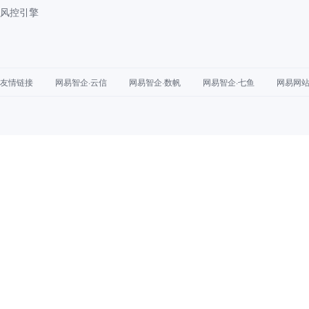
风控引擎
友情链接
网易智企·云信
网易智企·数帆
网易智企·七鱼
网易网