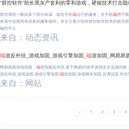
“群控软件”助长黑灰产套利的零和游戏，硬核技术打击隐
群控系统一般由多个部分组成，如在手机
端
运行的服务、在手机
端
用于模
务器中连接所有设备的服务端等。本文主要介绍对群控软件技术的相关研
秘的不公
来自：动态资讯
端
游反外挂_游戏加固_游戏引擎加固_
端
游加固_网易易
网易易盾游戏加固，
端
游智能反外挂,基于网易20余年游戏安全实战经
游反外挂,游戏加固,游戏引擎加固,
端
游加固,游戏脚本加固,反调试器,外挂
来自：网站
1
<
2
3
4