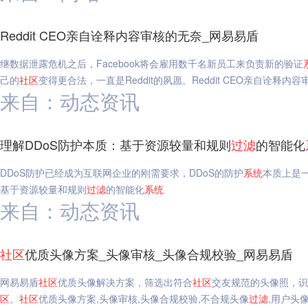
Reddit CEO亲自诠释内容审核的无奈_网易易盾
继数据泄露危机之后，Facebook将会雇用数千名新员工来负责新的验证
己的
社区
变得更合法，一直是Reddit的夙愿。Reddit CEO亲自诠释内
来自：动态资讯
理解DDoS防护本质：基于资源较量和规则
过滤
的智能化
DDoS防护已经成为互联网企业的刚需要求，DDoS的防护
系统
本质上是
基于资源较量和规则
过滤
的智能化
系统
来自：动态资讯
社区
优质头像方案_头像审核_头像合规校验_网易易盾
网易易盾
社区
优质头像解决方案，筛选出符合
社区
交友规范的头像照，识
区
。
社区
优质头像方案,头像审核,头像合规校验,不合规头像
过滤
,用户头