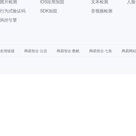
图片检测
iOS应用加固
文本检测
人脸
行为式验证码
SDK加固
音视频检测
风控引擎
友情链接
网易智企·云信
网易智企·数帆
网易智企·七鱼
网易网