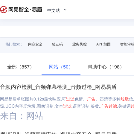
中文站
热门搜索：
内容安全
验证码
业务风控
APP加固
智能审
全部（857）
网站（50）
帮助中心（198）
音频内容检测_音频弹幕检测_音频过检_网易易盾
网易易盾单张图片0.12s最快响应,可
过滤
色情、
广告
、违禁等多种
垃圾
信
圾,UGC内容反垃圾,图像识别,文本
过滤
,语音识别,鉴黄,
广告
过滤
,关键词
来自：网站