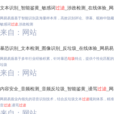
文本识别_智能鉴黄_敏感词
过滤
_涉政检测_在线体验_
网易易盾基于智能识别及海量样本库，高效识别评论、弹幕、昵称中隐藏
敏感词
过滤
,涉政检测
来自：网站
暴恐识别_文本检测_图像识别_反垃圾_在线体验_网易易
网易易盾基于多年行业经验积累，针对暴恐
垃圾
特点，提供个性化匹配的
垃圾
来自：网站
内容安全_音频检测_音频反垃圾_智能鉴黄_谩骂
过滤
_
网易易盾业内领先的语音识别技术，结合反垃圾文本
过滤
规则体系，精准
音
过滤
,谩骂
过滤
来自：网站