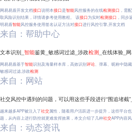
网易易盾开发文档
接口
说明本
接口
是
智能
风控服务的在线
检测
接口
，需配
取风险识别结果，详情请参考使用教程。 该
接口
为实时
检测
接口
，同步
明易盾
智能
风控服务使用签名认证方法对
接口
进行风控引擎,开发文档
来自：帮助中心
文本识别_
智能
鉴黄_敏感词过滤_涉政
检测
_在线体验_
网易易盾基于
智能
识别及海量样本库，高效识别
评论
、弹幕、昵称中隐藏
敏感词过滤,涉政
检测
来自：网站
社交风控中遇到的问题，可以用这些手段进行“围追堵截”
越来越多APP被注入了
社交
属性，随着用户活跃进一步提升，这些平台也
题，从内容上进行防控就更难发挥效果，本文介绍了几种
社交
APP内容
来自：动态资讯