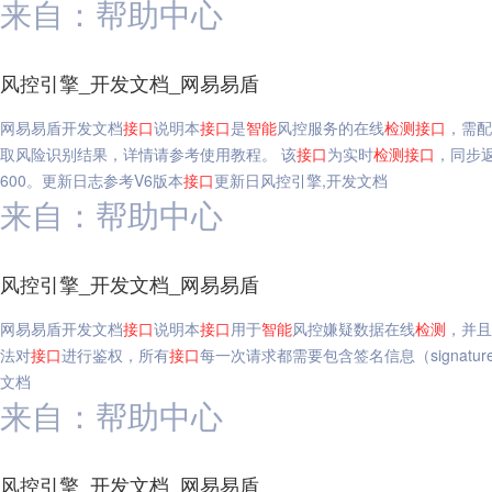
来自：帮助中心
风控引擎_开发文档_网易易盾
网易易盾开发文档
接口
说明本
接口
是
智能
风控服务的在线
检测
接口
，需配
取风险识别结果，详情请参考使用教程。 该
接口
为实时
检测
接口
，同步
600。更新日志参考V6版本
接口
更新日风控引擎,开发文档
来自：帮助中心
风控引擎_开发文档_网易易盾
网易易盾开发文档
接口
说明本
接口
用于
智能
风控嫌疑数据在线
检测
，并且
法对
接口
进行鉴权，所有
接口
每一次请求都需要包含签名信息（signat
文档
来自：帮助中心
风控引擎_开发文档_网易易盾