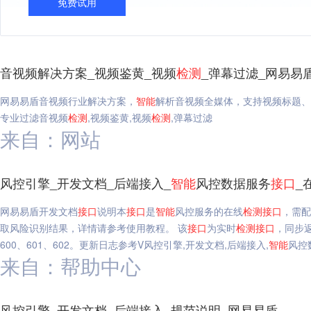
免费试用
音视频解决方案_视频鉴黄_视频
检测
_弹幕过滤_网易易
网易易盾音视频行业解决方案，
智能
解析音视频全媒体，支持视频标题、
专业过滤音视频
检测
,视频鉴黄,视频
检测
,弹幕过滤
来自：网站
风控引擎_开发文档_后端接入_
智能
风控数据服务
接口
_
网易易盾开发文档
接口
说明本
接口
是
智能
风控服务的在线
检测
接口
，需配
取风险识别结果，详情请参考使用教程。 该
接口
为实时
检测
接口
，同步
600、601、602。更新日志参考V风控引擎,开发文档,后端接入,
智能
风控
来自：帮助中心
风控引擎_开发文档_后端接入_规范说明_网易易盾