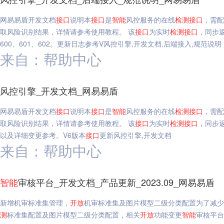
网易易盾开发文档
接口
说明本
接口
是
智能
风控服务的在线
检测
接口
，需配
取风险识别结果，详情请参考使用教程。 该
接口
为实时
检测
接口
，同步
600、601、602。更新日志参考V风控引擎,开发文档,后端接入,规范说明
来自：帮助中心
风控引擎_开发文档_网易易盾
网易易盾开发文档
接口
说明本
接口
是
智能
风控服务的在线
检测
接口
，需配
取风险识别结果，详情请参考使用教程。 该
接口
为实时
检测
接口
，同步
以及详细变更参考。V6版本
接口
更新风控引擎,开发文档
来自：帮助中心
智能
审核平台_开发文档_产品更新_2023.09_网易易盾
新增机审标准集管理，
开放
机审标准集及图片模型二级分类配置为了减少
测
标准集配置及图片模型二级分类配置，相关
开放
功能变更
智能
审核平台,