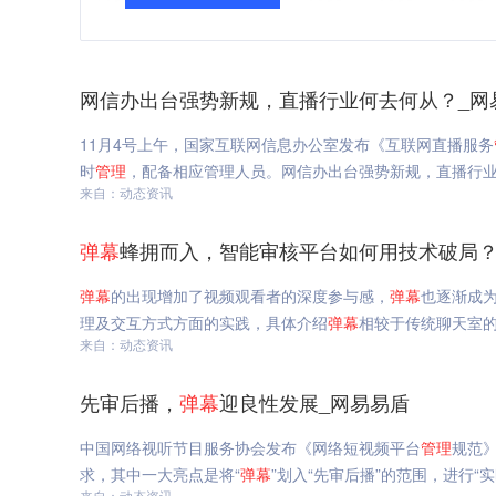
网信办出台强势新规，直播行业何去何从？_网
11月4号上午，国家互联网信息办公室发布《互联网直播服务
时
管理
，配备相应管理人员。网信办出台强势新规，直播行
来自：动态资讯
弹幕
蜂拥而入，智能审核平台如何用技术破局？
弹幕
的出现增加了视频观看者的深度参与感，
弹幕
也逐渐成
理及交互方式方面的实践，具体介绍
弹幕
相较于传统聊天室
来自：动态资讯
先审后播，
弹幕
迎良性发展_网易易盾
中国网络视听节目服务协会发布《网络短视频平台
管理
规范
求，其中一大亮点是将“
弹幕
”划入“先审后播”的范围，进行“
来自：动态资讯