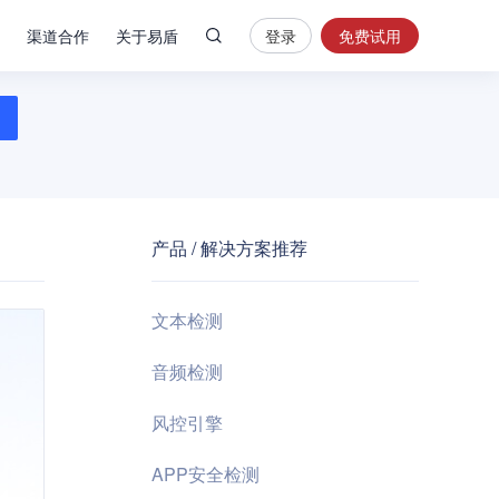
渠道合作
关于易盾
登录
免费试用
热
门
搜
索
内
容
产品 / 解决方案推荐
安
全
验
文本检测
证
码
音频检测
业
风控引擎
务
风
APP安全检测
控