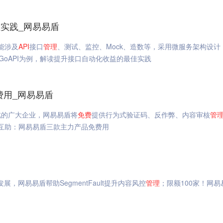
佳实践_网易易盾
能涉及
API
接口
管理
、测试、监控、Mock、造数等，采用微服务架构设计
GoAPI为例，解读提升接口自动化收益的最佳实践
费用_网易易盾
北的广大企业，网易易盾将
免费
提供行为式验证码、反作弊、内容审核
管
业互助：网易易盾三款主力产品免费用
，网易易盾帮助SegmentFault提升内容风控
管理
；限额100家！网易