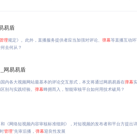
易易盾
管理
规定》。此外，直播服务提供者应当加强对评论、
弹幕
等直播互动环
业何去何从？
_网易易盾
为国内各大视频网站最基本的评论交互形式，本文将通过网易易盾在
弹幕
的区别与实践经验。
弹幕
蜂拥而入，智能审核平台如何用技术破局？
》和《网络短视频内容审核标准细则》，对短视频的发布者和平台方提出
实时
管理
”先审后播，
弹幕
迎良性发展