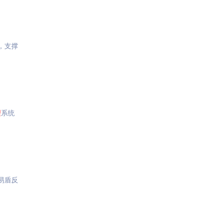
，支撑
理
系统
易盾反