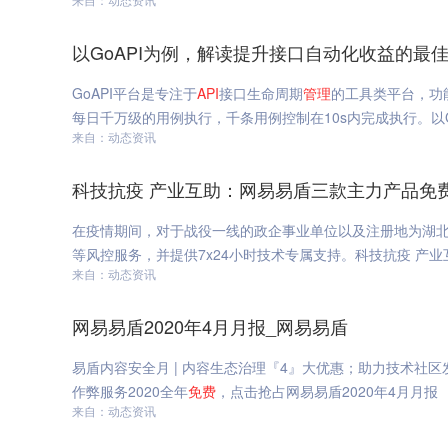
以GoAPI为例，解读提升接口自动化收益的最
GoAPI平台是专注于
API
接口生命周期
管理
的工具类平台，功
每日千万级的用例执行，千条用例控制在10s内完成执行。以
来自：动态资讯
科技抗疫 产业互助：网易易盾三款主力产品免
在疫情期间，对于战役一线的政企事业单位以及注册地为湖
等风控服务，并提供7x24小时技术专属支持。科技抗疫 产
来自：动态资讯
网易易盾2020年4月月报_网易易盾
易盾内容安全月 | 内容生态治理『4』大优惠；助力技术社区发展
作弊服务2020全年
免费
，点击抢占网易易盾2020年4月月报
来自：动态资讯