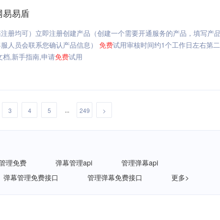
网易易盾
箱注册均可）立即注册创建产品（创建一个需要开通服务的产品，填写产
客服人员会联系您确认产品信息）
免费
试用审核时间约1个工作日左右第
档,新手指南,申请
免费
试用
...
3
4
5
249
>
管理免费
弹幕管理api
管理弹幕api
弹幕管理免费接口
管理弹幕免费接口
更多>