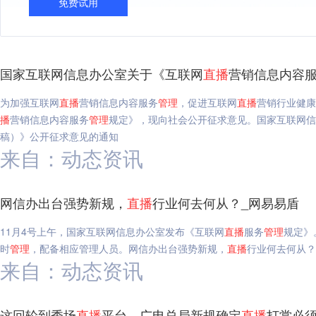
免费试用
国家互联网信息办公室关于《互联网
直播
营销信息内容
为加强互联网
直播
营销信息内容服务
管理
，促进互联网
直播
营销行业健康
播
营销信息内容服务
管理
规定》，现向社会公开征求意见。国家互联网信
稿）》公开征求意见的通知
来自：动态资讯
网信办出台强势新规，
直播
行业何去何从？_网易易盾
11月4号上午，国家互联网信息办公室发布《互联网
直播
服务
管理
规定》
时
管理
，配备相应管理人员。网信办出台强势新规，
直播
行业何去何从？
来自：动态资讯
这回轮到秀场
直播
平台，广电总局新规确定
直播
打赏必须