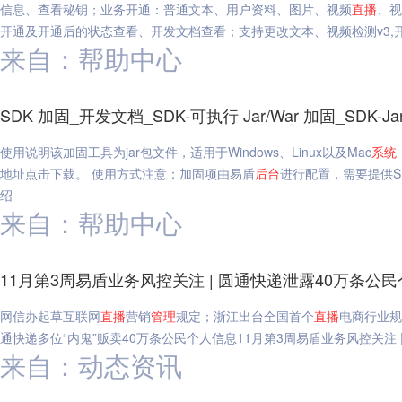
信息、查看秘钥；业务开通：普通文本、用户资料、图片、视频
直播
、视
开通及开通后的状态查看、开发文档查看；支持更改文本、视频检测v3,开
来自：帮助中心
SDK 加固_开发文档_SDK-可执行 Jar/War 加固_SDK-J
使用说明该加固工具为jar包文件，适用于Windows、Linux以及Mac
系统
地址点击下载。 使用方式注意：加固项由易盾
后台
进行配置，需要提供SDK 
绍
来自：帮助中心
11月第3周易盾业务风控关注 | 圆通快递泄露40万条公
网信办起草互联网
直播
营销
管理
规定；浙江出台全国首个
直播
电商行业规
通快递多位“内鬼”贩卖40万条公民个人信息11月第3周易盾业务风控关注 
来自：动态资讯