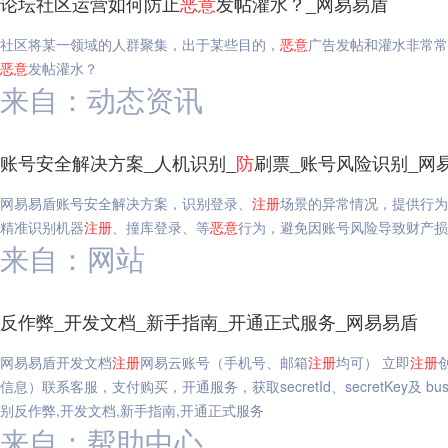
论坛社区运营如何防止
恶意
发帖灌水？_网易易盾
社区将某一领域的人群聚集，出于某些目的，
恶意
广告发帖和灌水非常常
恶意
发帖灌水？
来自：动态资讯
账号安全解决方案_人机识别_
防
刷票_账号风险识别_网
网易易盾账号安全解决方案，识别登录、
注册
场景的异常情况，提供行为
精准识别机器
注册
、撞库登录、等
恶意
行为，避免因账号风险导致财产损
来自：网站
反作弊_开发文档_新手指南_开通正式服务_网易易盾
网易易盾开发文档
注册
网易云账号（手机号、邮箱
注册
均可） 立即
注册
信息）联系客服，支付购买，开通服务，获取secretId、secretKey及 busi
别反作弊,开发文档,新手指南,开通正式服务
来自：帮助中心