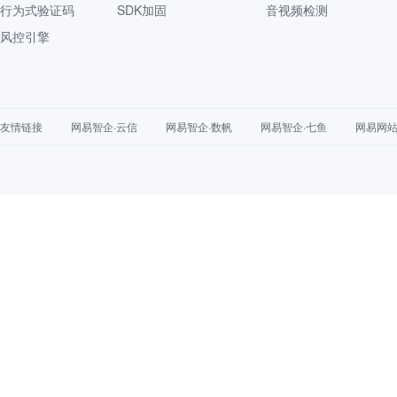
行为式验证码
SDK加固
音视频检测
风控引擎
友情链接
网易智企·云信
网易智企·数帆
网易智企·七鱼
网易网