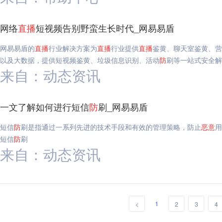
网络
直播
短视频告别野蛮生长时代_网易易盾
网易易盾的
直播
行业解决方案为
直播
行业提供
直播
鉴黄、聊天室鉴黄、营
以及大数据，提供短视频鉴黄、垃圾信息识别、活动
防
刷等一站式安全解
来自：动态资讯
一文了解如何进行短信
防
刷_网易易盾
短信
防
刷是指通过一系列先进的技术手段和有效的管理策略，防止
恶意
用
短信
防
刷
来自：动态资讯
1
<
2
3
4