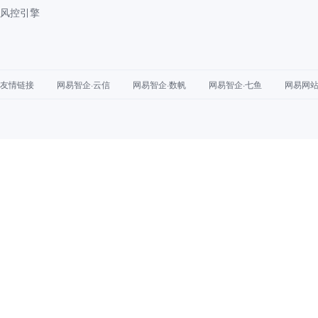
风控引擎
友情链接
网易智企·云信
网易智企·数帆
网易智企·七鱼
网易网