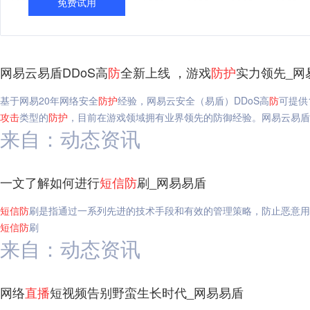
免费试用
网易云易盾DDoS高
防
全新上线 ，游戏
防护
实力领先_网
基于网易20年网络安全
防护
经验，网易云安全（易盾）DDoS高
防
可提供
攻击
类型的
防护
，目前在游戏领域拥有业界领先的防御经验。网易云易盾D
来自：动态资讯
一文了解如何进行
短信
防
刷_网易易盾
短信
防
刷是指通过一系列先进的技术手段和有效的管理策略，防止恶意用
短信
防
刷
来自：动态资讯
网络
直播
短视频告别野蛮生长时代_网易易盾