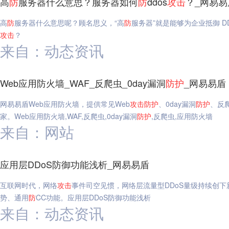
高
防
服务器什么意思？服务器如何
防
ddos
攻击
？_网易易
高
防
服务器什么意思呢？顾名思义，“高
防
服务器”就是能够为企业抵御 DD
攻击
？
来自：动态资讯
Web应用防火墙_WAF_反爬虫_0day漏洞
防护
_网易易盾
网易易盾Web应用防火墙，提供常见Web
攻击
防护
、0day漏洞
防护
、反
家。Web应用防火墙,WAF,反爬虫,0day漏洞
防护
,反爬虫,应用防火墙
来自：网站
应用层DDoS防御功能浅析_网易易盾
互联网时代，网络
攻击
事件司空见惯，网络层流量型DDoS量级持续创下
势、通用
防
CC功能。应用层DDoS防御功能浅析
来自：动态资讯