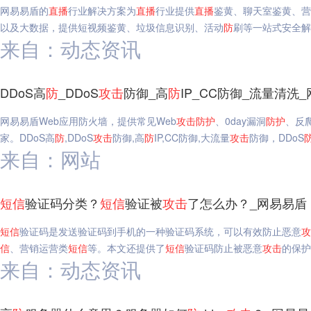
网易易盾的
直播
行业解决方案为
直播
行业提供
直播
鉴黄、聊天室鉴黄、营
以及大数据，提供短视频鉴黄、垃圾信息识别、活动
防
刷等一站式安全解
来自：动态资讯
DDoS高
防
_DDoS
攻击
防御_高
防
IP_CC防御_流量清洗
网易易盾Web应用防火墙，提供常见Web
攻击
防护
、0day漏洞
防护
、反
家。DDoS高
防
,DDoS
攻击
防御,高
防
IP,CC防御,大流量
攻击
防御，DDoS
来自：网站
短信
验证码分类？
短信
验证被
攻击
了怎么办？_网易易盾
短信
验证码是发送验证码到手机的一种验证码系统，可以有效防止恶意
攻
信
、营销运营类
短信
等。本文还提供了
短信
验证码防止被恶意
攻击
的保护
来自：动态资讯