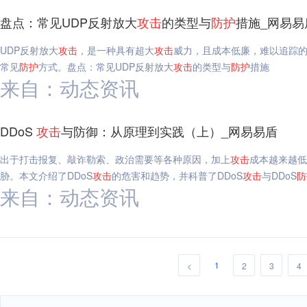
盘点：常见UDP反射放大
攻击
的类型与
防护
措施_网易易
UDP反射放大
攻击
，是一种具有超大
攻击
威力，且成本低廉，难以追踪的
常见
防护
方式。盘点：常见UDP反射放大
攻击
的类型与
防护
措施
来自：动态资讯
DDoS
攻击
与防御：从原理到实践（上）_网易易盾
出于打击报复、敲诈勒索、政治需要等各种原因，加上
攻击
成本越来越低
胁。本文介绍了DDoS
攻击
的危害和趋势，并科普了DDoS
攻击
与DDoS
防
来自：动态资讯
1
<
2
3
4