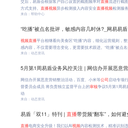
交后，易盾会根据客户自己设置的截图频率对
直播
流进行截图
方式支持。
直播
视频
异步检测接入内容安全
直播
视频
检测服
来自：帮助中心
“吃播”被点名批评，敏感内容几时休?_网易易盾
视频
直播
平台相继看向美食区“吃播”内容，细化运营规则，
感内容，不仅需要理念变化，更需要技术跟进。“吃播”被点名
来自：动态资讯
5月第1周易盾业务风控关注 | 网信办开展恶
网信办开展恶意营销整治活动，百度、小米等
公司
启动专项
督委员会成员 将负责独立监督平台上的
审核
争议5月第1周易
动
来自：动态资讯
易盾「双11」特刊 |
直播
带货频“翻车”，如何
直播
电商安全升级！我们以AI
视频
内容检测技术，精准识别