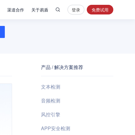
渠道合作
关于易盾
登录
免费试用
热
门
搜
索
内
容
产品 / 解决方案推荐
安
全
验
文本检测
证
码
音频检测
业
风控引擎
务
风
APP安全检测
控