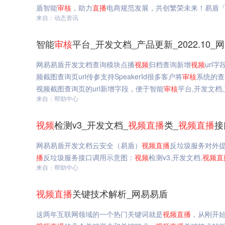
盾智能
审核
，助力
直播
电商规范发展，共创繁荣未来！易盾「双
来自：动态资讯
智能
审核
平台_开发文档_产品更新_2022.10_
网易易盾开发文档查询模块点播
视频
归档查询新增
视频
url
频截图查询页url传参支持SpeakerId很多客户将
审核
系统的查
视频截图查询页的url新增字段，便于智能
审核
平台,开发文档,产
来自：帮助中心
视频
检测v3_开发文档_
视频
直播
类_
视频
直播
接
网易易盾开发文档云安全（易盾）
视频
直播
反垃圾服务对外
播
反垃圾服务接口调用示意图：
视频
检测v3,开发文档,
视频
直
来自：帮助中心
视频
直播
关键技术解析_网易易盾
这两年互联网领域的一个热门关键词就是
视频
直播
，从刚开