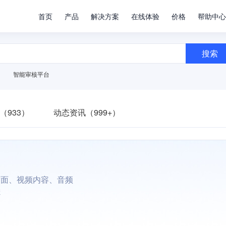
首页
产品
解决方案
在线体验
价格
帮助中心
搜索
智能审核平台
（933）
动态资讯（999+）
封面、视频内容、音频
滤