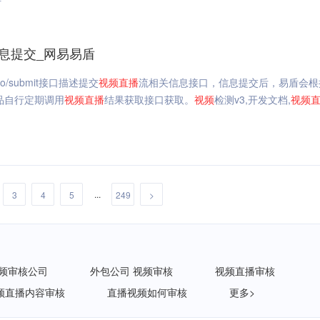
析
息提交_网易易盾
deo/submit接口描述提交
视频
直播
流相关信息接口，信息提交后，易盾会根
品自行定期调用
视频
直播
结果获取接口获取。
视频
检测v3,开发文档,
视频
...
3
4
5
249
>
频审核公司
外包公司 视频审核
视频直播审核
频直播内容审核
直播视频如何审核
更多>