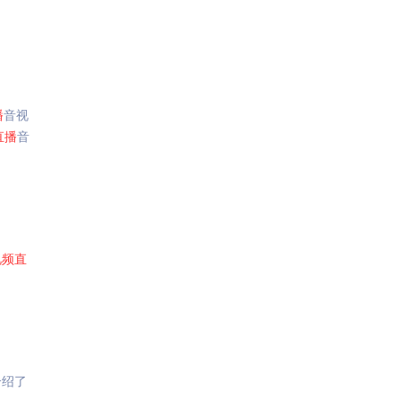
播
音视
直播
音
视频
直
介绍了