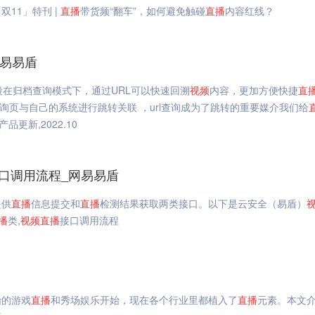
11」特刊 |
直播
带货频“翻车”，如何避免触碰
直播
内容红线？
网易易盾
字段在归档查询模式下，通过URL可以快速回溯
视频
内容，更加方便快捷
直
询页与自己的系统进行跳转关联 ，url查询成为了跳转的重要媒介我们给
品更新,2022.10
口调用流程_网易易盾
提供
直播
信息提交和
直播
检测结果获取两类接口。以下是云安全（易盾）
播
类,
视频
直播
接口调用流程
始的游戏
直播
和秀场娱乐开始，现在各个行业里都植入了
直播
元素。本文