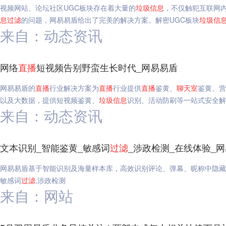
视频网站、论坛社区UGC板块存在着大量的
垃圾
信息
，不仅触犯互联网
息
过滤
的问题，网易易盾给出了完美的解决方案。解密UGC板块
垃圾
信
来自：动态资讯
网络
直播
短视频告别野蛮生长时代_网易易盾
网易易盾的
直播
行业解决方案为
直播
行业提供
直播
鉴黄、
聊天室
鉴黄、营
以及大数据，提供短视频鉴黄、
垃圾
信息
识别、活动防刷等一站式安全解
来自：动态资讯
文本识别_智能鉴黄_敏感词
过滤
_涉政检测_在线体验_
网易易盾基于智能识别及海量样本库，高效识别评论、弹幕、昵称中隐藏
敏感词
过滤
,涉政检测
来自：网站