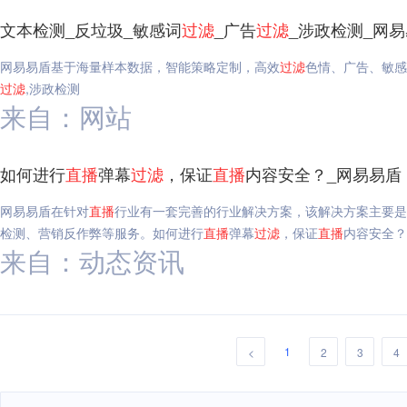
文本检测_反垃圾_敏感词
过滤
_广告
过滤
_涉政检测_网
网易易盾基于海量样本数据，智能策略定制，高效
过滤
色情、广告、敏感
过滤
,涉政检测
来自：网站
如何进行
直播
弹幕
过滤
，保证
直播
内容安全？_网易易盾
网易易盾在针对
直播
行业有一套完善的行业解决方案，该解决方案主要是
检测、营销反作弊等服务。如何进行
直播
弹幕
过滤
，保证
直播
内容安全？
来自：动态资讯
1
<
2
3
4