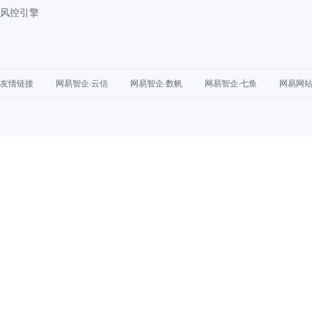
风控引擎
友情链接
网易智企·云信
网易智企·数帆
网易智企·七鱼
网易网