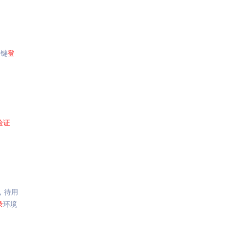
一键
登
验证
，待用
录
环境