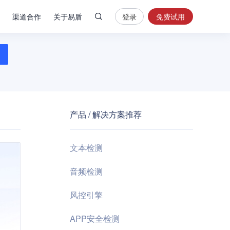
渠道合作
关于易盾
登录
免费试用
热
门
搜
索
内
容
产品 / 解决方案推荐
安
全
验
文本检测
证
码
音频检测
业
风控引擎
务
风
APP安全检测
控