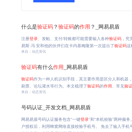
什么是
验证码
？
验证码
的
作用
？_网易易盾
注册
登录
、发帖、支付/转账都可能需要输入各种
验证码
，究
易斯·冯·安和他的伙伴们在卡内基梅隆第一次提出了
验证码
这
来自：动态资讯
验证码
有什么
作用
_网易易盾
验证码
作为一种人机识别手段，其主要作用是区分人和机器
刷票、论坛灌水等行为。本文梳理了
验证码
的
作用
、常见
验
来自：动态资讯
号码认证_开发文档_网易易盾
网易易盾号码认证服务包含“一键
登录
”和“本机校验”两种服务
户授权后，利用蜂窝网络直接校验手机号。 免去了输入手机