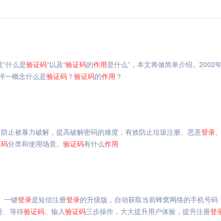
竟”什么是
验证码
“以及“
验证码
的
作用
是什么”，本文将做简单介绍。2002
样一概念什么是
验证码
？
验证码
的
作用
？
，防止被暴力破解，提高破解密码的难度，有效防止垃圾注册、恶意
登录
证码
分类和使用场景。
验证码
有什么
作用
。一键
登录
是短信注册
登录
的升级版，自动获取当前蜂窝网络的手机号码
号、等待
验证码
、输入
验证码
三步操作，大大提升用户体验，提升注册
登