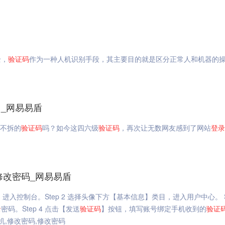
全，
验证码
作为一种人机识别手段，其主要目的就是区分正常人和机器的
_网易易盾
艰不拆的
验证码
吗？如今这四六级
验证码
，再次让无数网友感到了网站
登录
修改密码_网易易盾
，进入控制台。Step 2 选择头像下方【基本信息】类目，进入用户中心。 St
录
密码。Step 4 点击【发送
验证码
】按钮，填写账号绑定手机收到的
验证
机,修改密码,修改密码