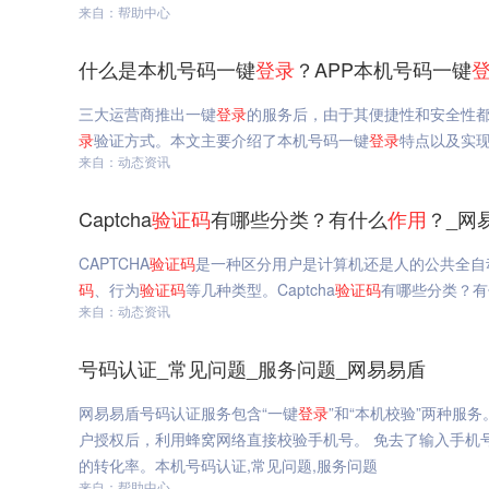
来自：帮助中心
什么是本机号码一键
登录
？APP本机号码一键
三大运营商推出一键
登录
的服务后，由于其便捷性和安全性
录
验证方式。本文主要介绍了本机号码一键
登录
特点以及实
来自：动态资讯
Captcha
验证码
有哪些分类？有什么
作用
？_网
CAPTCHA
验证码
是一种区分用户是计算机还是人的公共全自动
码
、行为
验证码
等几种类型。Captcha
验证码
有哪些分类？有
来自：动态资讯
号码认证_常见问题_服务问题_网易易盾
网易易盾号码认证服务包含“一键
登录
”和“本机校验”两种服务
户授权后，利用蜂窝网络直接校验手机号。 免去了输入手机
的转化率。本机号码认证,常见问题,服务问题
来自：帮助中心