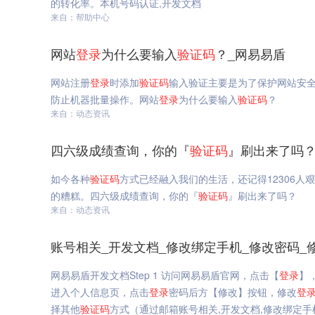
的转化率。本机号码认证,开发文档
来自：帮助中心
网站
登录
为什么要输入
验证码
？_网易易盾
网站注册
登录
时添加
验证码
输入验证主要是为了保护网站安
防止机器批量操作。网站
登录
为什么要输入
验证码
？
来自：动态资讯
四六级成绩查询，你的『
验证码
』刷出来了吗？
如今各种
验证码
方式已经融入我们的生活，还记得12306人
的糟糕。四六级成绩查询，你的『
验证码
』刷出来了吗？
来自：动态资讯
账号相关_开发文档_修改绑定手机_修改密码_
网易易盾开发文档Step 1 访问网易易盾官网，点击【
登录
】
进入个人信息页，点击
登录
密码后方【修改】按钮，修改
登
择其他
验证码
方式（通过邮箱账号相关,开发文档,修改绑定手