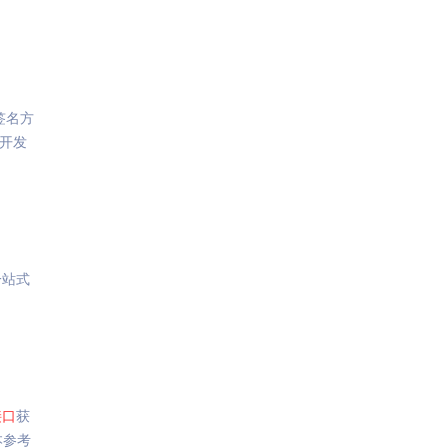
签名方
开发
一站式
接口
获
版本参考