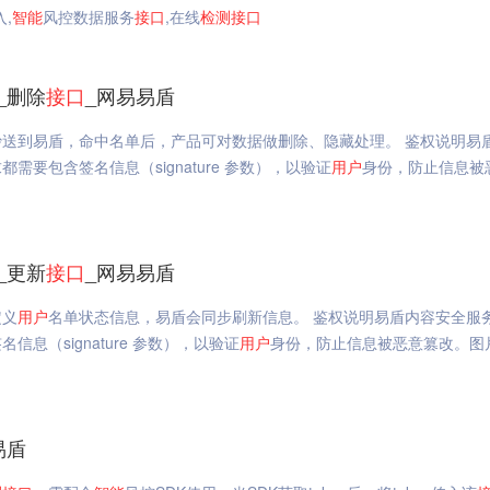
,
智能
风控数据服务
接口
,在线
检测
接口
_删除
接口
_网易易盾
抄送到易盾，命中名单后，产品可对数据做删除、隐藏处理。 鉴权说明易
都需要包含签名信息（signature 参数），以验证
用户
身份，防止信息被
_更新
接口
_网易易盾
定义
用户
名单状态信息，易盾会同步刷新信息。 鉴权说明易盾内容安全服
息（signature 参数），以验证
用户
身份，防止信息被恶意篡改。图
易盾