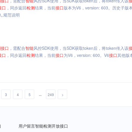
测
接口
，需配合
智能
风控SDK使用，当SDK获取token后，将token传入该
接口
，同步返回
检测
结果，当前
接口
版本为V6，version: 603。历史子
入,规范说明
测
接口
，需配合
智能
风控SDK使用，当SDK获取token后，将token传入该
接口
，同步返回
检测
结果，当前
接口
为V6，version: 600。V6
接口
其他版
...
3
4
5
249
>
口
用户留言智能检测开放接口