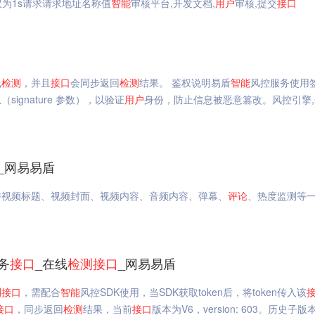
议为1s请求请求地址名称值
智能
审核平台,开发文档,
用户
审核,提交
接口
线
检测
，并且
接口
会同步返回
检测
结果。 鉴权说明易盾
智能
风控服务使用
ignature 参数），以验证
用户
身份，防止信息被恶意篡改。风控引擎,
_网易易盾
持视频标题、视频封面、视频内容、音频内容、弹幕、
评论
、热度监测等
务
接口
_在线
检测
接口
_网易易盾
测
接口
，需配合
智能
风控SDK使用，当SDK获取token后，将token传入该
接口
，同步返回
检测
结果，当前
接口
版本为V6，version: 603。历史子