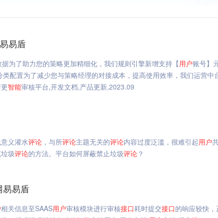
网易易盾
元数据为了助力您的策略更加精细化，我们规则引擎新增支持【
用户
账号】
分类配置为了减少您与策略经理的对接成本，提高使用效率，我们运营中
变更
智能
审核平台,开发文档,产品更新,2023.09
无意义灌水
评论
，与所
评论
主题无关的
评论
内容过度泛滥，很难引起
用户
范垃圾
评论
的方法。平台如何屏蔽禁止垃圾
评论
？
网易易盾
户
相关信息至SAAS
用户
审核模块进行审核
接口
耗时提交
接口
的响应较快，