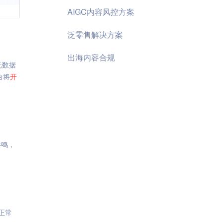
AIGC内容风控方案
泛零售解决方案
出海内容合规
元数据
台将
开
共鸣，
正常