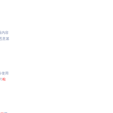
盾内容
恶意篡
务使用
片
检