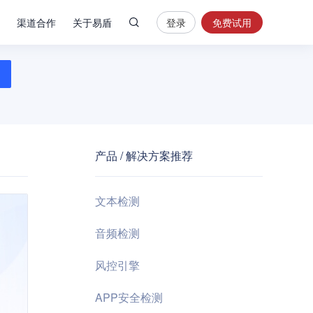
渠道合作
关于易盾
登录
免费试用
热
门
搜
索
内
容
产品 / 解决方案推荐
安
全
验
文本检测
证
码
音频检测
业
风控引擎
务
风
APP安全检测
控