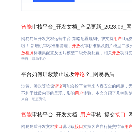
智能
审核平台_开发文档_产品更新_2023.09_
网易易盾开发文档运营中台-策略配置规则引擎支持
用户
id
啦！ 新增机审标准集管理，
开放
机审标准集及图片模型二级
放
检测
标准集配置及图片模型二级分类配置，相关
开放
功能
来自：帮助中心
平台如何屏蔽禁止垃圾
评论
？_网易易盾
涉黄、涉政等垃圾
评论
可能会给平台带来内容安全的问题，
不利于优质内容的呈现，影响
用户
体验。本文介绍了几种防
来自：动态资讯
智能
审核平台_开发文档_
用户
审核_提交
接口
_
网易易盾开发文档
接口
说明该
接口
支持客户自行提交待审
用