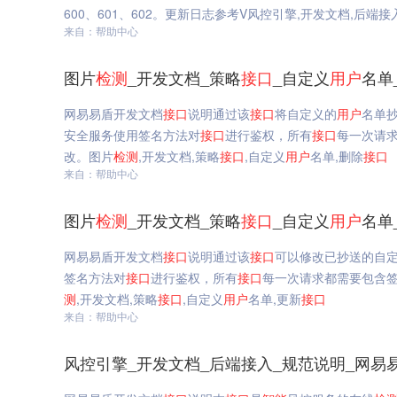
600、601、602。更新日志参考V风控引擎,开发文档,后端接入
来自：帮助中心
图片
检测
_开发文档_策略
接口
_自定义
用户
名单
网易易盾开发文档
接口
说明通过该
接口
将自定义的
用户
名单
安全服务使用签名方法对
接口
进行鉴权，所有
接口
每一次请求
改。图片
检测
,开发文档,策略
接口
,自定义
用户
名单,删除
接口
来自：帮助中心
图片
检测
_开发文档_策略
接口
_自定义
用户
名单
网易易盾开发文档
接口
说明通过该
接口
可以修改已抄送的自
签名方法对
接口
进行鉴权，所有
接口
每一次请求都需要包含签名信
测
,开发文档,策略
接口
,自定义
用户
名单,更新
接口
来自：帮助中心
风控引擎_开发文档_后端接入_规范说明_网易