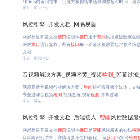
100ms内返回结果，业务方根据需求适当调整超时时间，建
来自：帮助中心
风控引擎_开发文档_网易易盾
网易易盾开发文档
接口
说明本
接口
用于
智能
风控嫌疑数据在
法对
接口
进行鉴权，所有
接口
每一次请求都需要包含签名信息（s
文档
来自：帮助中心
音视频解决方案_视频鉴黄_视频
检测
_弹幕过滤
网易易盾音视频行业解决方案，
智能
解析音视频全媒体，支
专业过滤音视频
检测
,视频鉴黄,视频
检测
,弹幕过滤
来自：网站
风控引擎_开发文档_后端接入_
智能
风控数据服
网易易盾开发文档
接口
说明本
接口
是
智能
风控服务的在线
检
取风险识别结果，详情请参考使用教程。 该
接口
为实时
检测