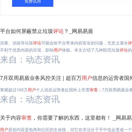
免费试用
平台如何屏蔽禁止垃圾
评论
？_网易易盾
涉黄、涉政等垃圾
评论
可能会给平台带来内容安全的问题，无意义灌水
评
不利于优质内容的呈现，影响
用户
体验。本文介绍了几种防范垃圾
评论
的
来自：动态资讯
7月双周易盾业务风控关注 | 超百万
用户
信息的运营者国
掌握超过100万
用户
个人信息运营者赴国外上市需
审查
；7月双周易盾业务
来自：动态资讯
关于内容
审查
，你需要了解的东西，这里都有！ _网易易
用户
原创内容是电商和社区的生命线，但它在非法分子手中也会变成一个