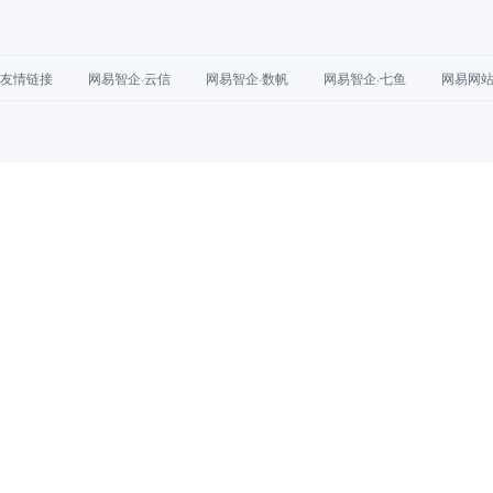
友情链接
网易智企·云信
网易智企·数帆
网易智企·七鱼
网易网