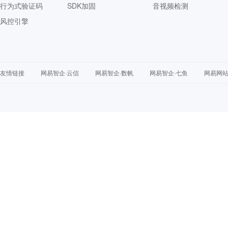
行为式验证码
SDK加固
音视频检测
风控引擎
友情链接
网易智企·云信
网易智企·数帆
网易智企·七鱼
网易网