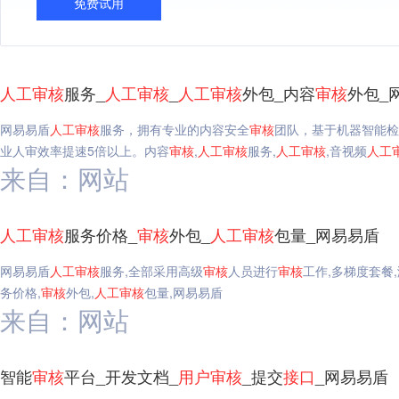
免费试用
人工
审核
服务_
人工
审核
_
人工
审核
外包_内容
审核
外包_
网易易盾
人工
审核
服务，拥有专业的内容安全
审核
团队，基于机器智能检
业人审效率提速5倍以上。内容
审核
,
人工
审核
服务,
人工
审核
,音视频
人工
来自：网站
人工
审核
服务价格_
审核
外包_
人工
审核
包量_网易易盾
网易易盾
人工
审核
服务,全部采用高级
审核
人员进行
审核
工作,多梯度套餐
务价格,
审核
外包,
人工
审核
包量,网易易盾
来自：网站
智能
审核
平台_开发文档_
用户
审核
_提交
接口
_网易易盾