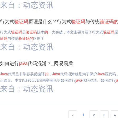
来自：动态资讯
行为式
验证码
原理是什么？行为式
验证码
与传统
验证码
行为式
验证码
是
验证码
技术
的
一大突破，本文主要介绍了行为式
验证码
原
证码
与传统
验证码
的
区别？
来自：动态资讯
如何进行
java
代码混淆？_网易易盾
Java
代码是非常容易反编译
的
，
Java
代码混淆就是为了保护
Java
源代码
正语义。本文以ProGuard来举例说明如何进行
java
代码混淆。如何进行
j
来自：动态资讯
1
<
2
3
4