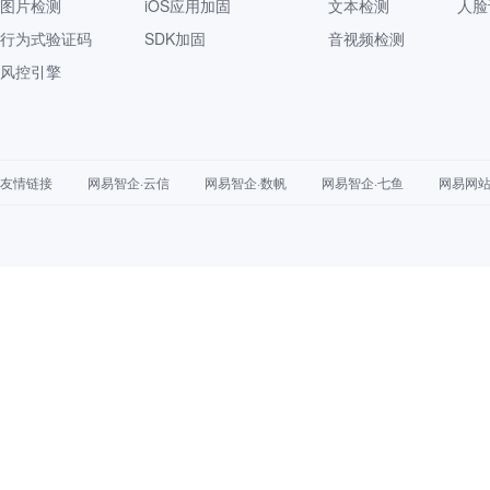
图片检测
iOS应用加固
文本检测
人脸
行为式验证码
SDK加固
音视频检测
风控引擎
友情链接
网易智企·云信
网易智企·数帆
网易智企·七鱼
网易网