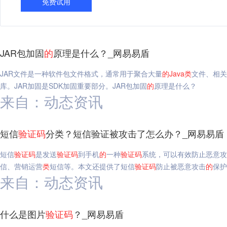
免费试用
JAR包加固
的
原理是什么？_网易易盾
JAR文件是一种软件包文件格式，通常用于聚合大量
的
Java
类
文件、相关
库。JAR加固是SDK加固重要部分。JAR包加固
的
原理是什么？
来自：动态资讯
短信
验证码
分类？短信验证被攻击了怎么办？_网易易盾
短信
验证码
是发送
验证码
到手机
的
一种
验证码
系统，可以有效防止恶意攻
信、营销运营
类
短信等。本文还提供了短信
验证码
防止被恶意攻击
的
保护
来自：动态资讯
什么是图片
验证码
？_网易易盾