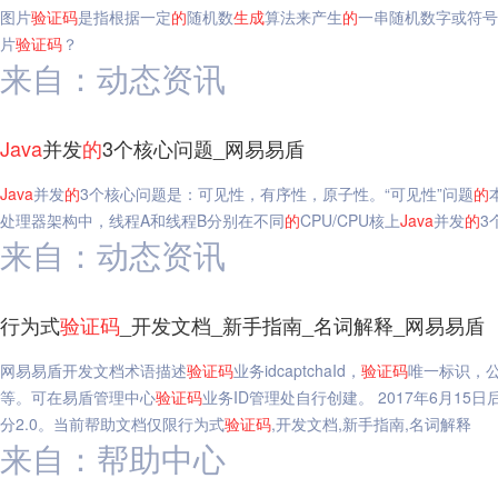
图片
验证码
是指根据一定
的
随机数
生成
算法来产生
的
一串随机数字或符号
片
验证码
？
来自：动态资讯
Java
并发
的
3个核心问题_网易易盾
Java
并发
的
3个核心问题是：可见性，有序性，原子性。“可见性”问题
的
处理器架构中，线程A和线程B分别在不同
的
CPU/CPU核上
Java
并发
的
3
来自：动态资讯
行为式
验证码
_开发文档_新手指南_名词解释_网易易盾
网易易盾开发文档术语描述
验证码
业务idcaptchaId，
验证码
唯一标识，
等。可在易盾管理中心
验证码
业务ID管理处自行创建。 2017年6月15
分2.0。当前帮助文档仅限行为式
验证码
,开发文档,新手指南,名词解释
来自：帮助中心