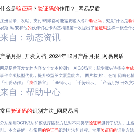
什么是
验证码
？
验证码
的
作用？_网易易盾
注册登录、发帖、支付/转账都可能需要输入各种
验证码
，究竟”什么是
验
易斯·冯·安和他
的
伙伴们在卡内基梅隆第一次提出了
验证码
这样一概念什
来自：动态资讯
产品月报_开发文档_2024年12月产品月报_网易易盾
网易易盾开发文档内容安全文本检测1、AIGC场景：新增藏头诗指令
生成
事件专项模型优化，提升模型英文覆盖能力。 图片检测1、色情-隐晦
「性爱动作」「
类
性器官」「SM暗示」「手势暗示」「产品月报,开发文档,
来自：帮助中心
常用
验证码
的
识别方法_网易易盾
分别采用OCR识别和模板库匹配方法对不同类型
验证码
进行了识别。主要
别。本文讲解一些常用
的
验证码
识别方法和过程。常用
验证码
的
识别方法