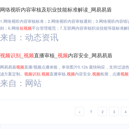
网络视听内容审核及职业技能标准解读_网易易盾
1.网络视听内容审核标准；2.网络视听内容审核通则；3.网络视听内容错
则；6.网络
短
视频
平台管理规范；7.互联网内容审核职业技能等级标准
来自：动态资讯
视频
识别
_
视频
直播审核_
视频
内容安全_网易易盾
网易易盾
视频
直播/视频点播体验，单张图片0.12s 最快响应，支持过
滤方案定制。
视频
识别
,
视频
直播审核,
视频
内容安全,
视频
检测，点播
视频
来自：网站
1
<
2
3
4