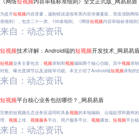
《网络
短
视频
内容审核标准细则》全文正式版_网易易盾
为提升
短
视频
内容质量，遏制错误虚假有害内容传播蔓延，营造清朗网络
准细则》，包含二十一类、100条细则。《网络
短
视频
内容审核标准细则
来自：动态资讯
短
视频
技术详解：Android端的
短
视频
开发技术_网易易
短
视频
业务主要包含：
视频
录制和
视频
编辑两个核心功能。其中
视频
录制
对焦、曝光度调节以及滤镜等功能。本文介绍了Android端
短
视频
录制的
来自：动态资讯
短
视频
平台核心业务包括哪些？_网易易盾
完整的短视频生态业务应该同时具备
视频
的本地编辑、云端处理和最终的
理、
视频
上传、
视频
服务
平台、用户服务平台、
视频
播放。
短
视频
平台核
来自：动态资讯