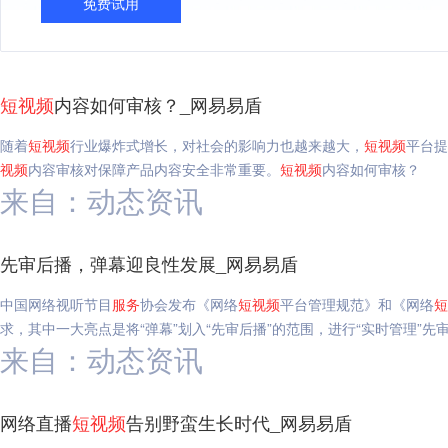
免费试用
短
视频
内容如何审核？_网易易盾
随着
短
视频
行业爆炸式增长，对社会的影响力也越来越大，
短
视频
平台提
视频
内容审核对保障产品内容安全非常重要。
短
视频
内容如何审核？
来自：动态资讯
先审后播，弹幕迎良性发展_网易易盾
中国网络视听节目
服务
协会发布《网络
短
视频
平台管理规范》和《网络
短
求，其中一大亮点是将“弹幕”划入“先审后播”的范围，进行“实时管理”
来自：动态资讯
网络直播
短
视频
告别野蛮生长时代_网易易盾