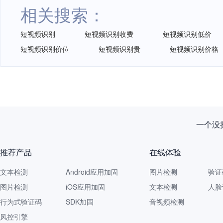
相关搜索：
短视频识别
短视频识别收费
短视频识别低价
短视频识别价位
短视频识别贵
短视频识别价格
一个没拦
推荐产品
在线体验
文本检测
Android应用加固
图片检测
验证
图片检测
iOS应用加固
文本检测
人脸
行为式验证码
SDK加固
音视频检测
风控引擎