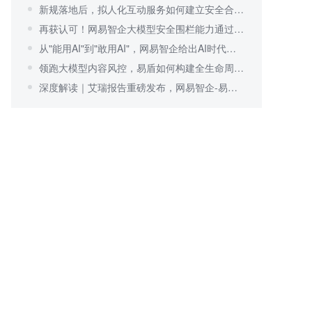
新规落地后，拟人化互动服务如何建立安全合规体系？
再获认可！网易智企大模型安全围栏能力通过行业验证
从"能用AI"到"敢用AI"，网易智企给出AI时代可信安全答案
领跑大模型内容风控，易盾如何构建全生命周期安全围栏？
深度解读｜艾瑞报告重磅发布，网易智企-易盾持续领跑内容风控行业