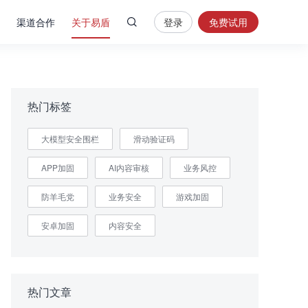
渠道合作
关于易盾
登录
免费试用
热
门
搜
索
热门标签
内
大模型安全围栏
滑动验证码
容
安
APP加固
AI内容审核
业务风控
全
验
防羊毛党
业务安全
游戏加固
证
码
安卓加固
内容安全
业
务
风
热门文章
控