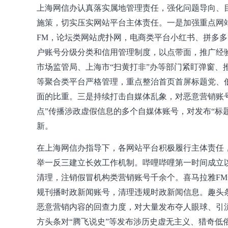
上海网信办认真落实属地管理责任，强化问题导向、目
施策，切实压实网站平台主体责任。一是加强重点网
FM，论坛类网站虎扑网，电商类平台小红书、拼多
户账号分级分类和信用管理制度，以点带面，推广经
市场监管局、上海市“扫黄打非”办等部门紧盯弹窗、
等聚合类平台严格管理，重点整治首页首屏标题党、
面的比重。三是持续打击自媒体乱象，对恶意营销账
点”传播涉政虚假信息的多个自媒体账号，对发布“标
新。
在上海网信办指导下，各网站平台积极履行主体责任
举一反三建立长效工作机制。哔哩哔哩第一时间成立
清理，注销假冒机构类营销账号千余个。喜马拉雅FM全
规刊播时政新闻账号，清理违规时政新闻信息。趣头条
恶意营销内容的回查力度，对大量发布夺人眼球、引
方头条对“腾飞说史”等发布涉历史虚无主义、猎奇低