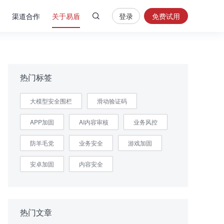
渠道合作
关于易盾
登录
免费试用
热
门
搜
索
热门标签
内
大模型安全围栏
滑动验证码
容
安
APP加固
AI内容审核
业务风控
全
验
防羊毛党
业务安全
游戏加固
证
码
安卓加固
内容安全
业
务
风
热门文章
控