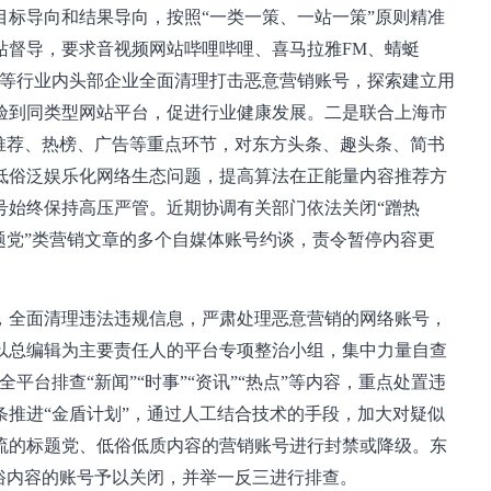
标导向和结果导向，按照“一类一策、一站一策”原则精准
站督导，要求音视频网站哔哩哔哩、喜马拉雅FM、蜻蜓
多等行业内头部企业全面清理打击恶意营销账号，探索建立用
验到同类型网站平台，促进行业健康发展。二是联合上海市
推荐、热榜、广告等重点环节，对东方头条、趣头条、简书
低俗泛娱乐化网络生态问题，提高算法在正能量内容推荐方
号始终保持高压严管。近期协调有关部门依法关闭“蹭热
题党”类营销文章的多个自媒体账号约谈，责令暂停内容更
，全面清理违法违规信息，严肃处理恶意营销的网络账号，
以总编辑为主要责任人的平台专项整治小组，集中力量自查
平台排查“新闻”“时事”“资讯”“热点”等内容，重点处置违
推进“金盾计划”，通过人工结合技术的手段，加大对疑似
流的标题党、低俗低质内容的营销账号进行封禁或降级。东
俗内容的账号予以关闭，并举一反三进行排查。