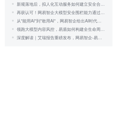
新规落地后，拟人化互动服务如何建立安全合规体系？
再获认可！网易智企大模型安全围栏能力通过行业验证
从"能用AI"到"敢用AI"，网易智企给出AI时代可信安全答案
领跑大模型内容风控，易盾如何构建全生命周期安全围栏？
深度解读｜艾瑞报告重磅发布，网易智企-易盾持续领跑内容风控行业