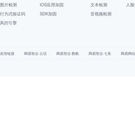
图片检测
iOS应用加固
文本检测
人脸
行为式验证码
SDK加固
音视频检测
风控引擎
友情链接
网易智企·云信
网易智企·数帆
网易智企·七鱼
网易网