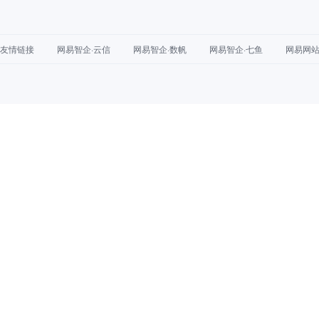
友情链接
网易智企·云信
网易智企·数帆
网易智企·七鱼
网易网