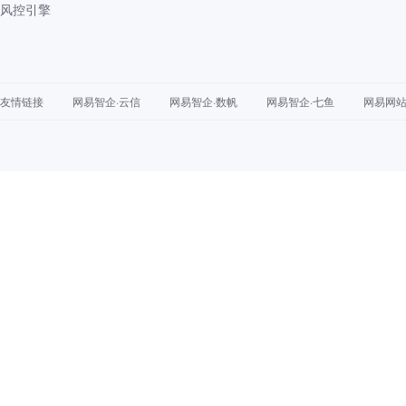
风控引擎
友情链接
网易智企·云信
网易智企·数帆
网易智企·七鱼
网易网