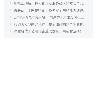
新规落地后，拟人化互动服务如何建立安全合规体系？
再获认可！网易智企大模型安全围栏能力通过行业验证
从"能用AI"到"敢用AI"，网易智企给出AI时代可信安全答案
领跑大模型内容风控，易盾如何构建全生命周期安全围栏？
深度解读｜艾瑞报告重磅发布，网易智企-易盾持续领跑内容风控行业