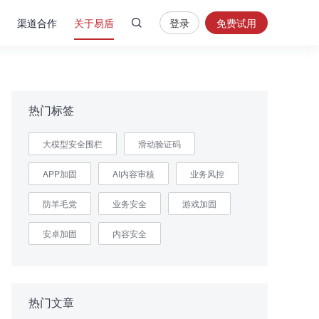
渠道合作
关于易盾
登录
免费试用
热
门
搜
索
热门标签
内
大模型安全围栏
滑动验证码
容
安
APP加固
AI内容审核
业务风控
全
验
防羊毛党
业务安全
游戏加固
证
码
安卓加固
内容安全
业
务
风
热门文章
控