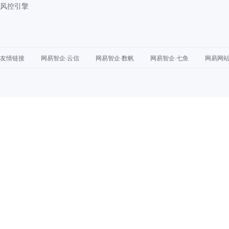
风控引擎
友情链接
网易智企·云信
网易智企·数帆
网易智企·七鱼
网易网