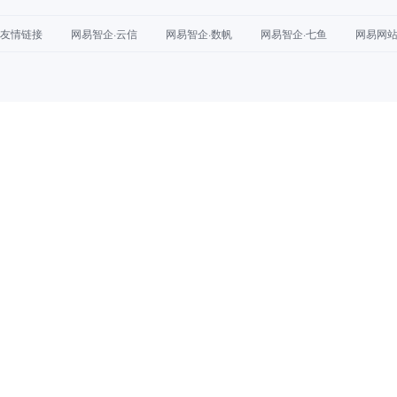
友情链接
网易智企·云信
网易智企·数帆
网易智企·七鱼
网易网