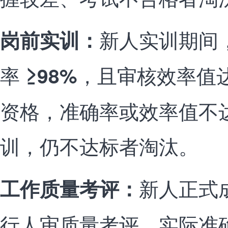
新人实训期间
岗前实训：
率
，且审核效率值
≥98%
资格，准确率或效率值不
训，仍不达标者淘汰。
新人正式
工作质量考评：
行人审质量考评，实际准