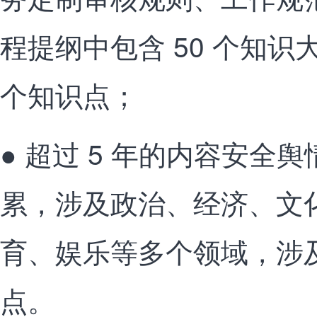
程提纲中包含 50 个知识大
个知识点；
● 超过 5 年的内容安全
累，涉及政治、经济、文
育、娱乐等多个领域，涉及超
点。