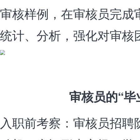
审核样例，在审核员完成
统计、分析，强化对审核
审核员的“毕
入职前考察：审核员招聘