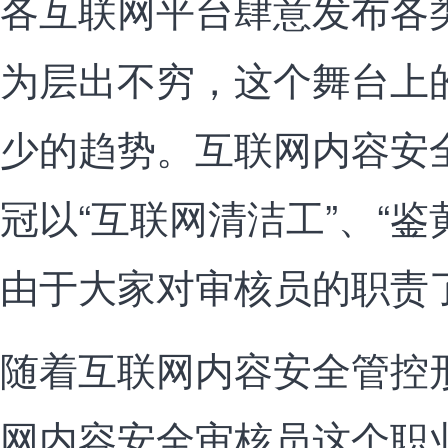
各互联网平台肆意发布各
为层出不穷，这个舞台上
少的趋势。互联网内容安
冠以“互联网清洁工”、“鉴
由于大家对审核员的职责
随着互联网内容安全管控
网内容安全审核员这个职