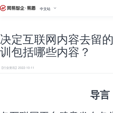
中文站
决定互联网内容去留
训包括哪些内容？
【行业资讯】
2022-10-11
导言