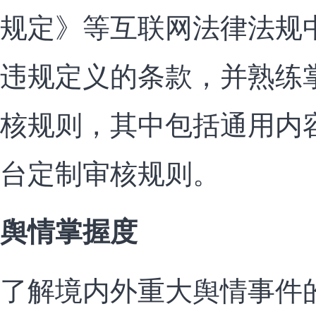
规定》等互联网法律法规
违规定义的条款，并熟练
核规则，其中包括通用内
台定制审核规则。
舆情掌握度
了解境内外重大舆情事件