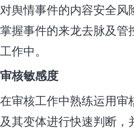
对舆情事件的内容安全风
掌握事件的来龙去脉及管
工作中。
审核敏感度
在审核工作中熟练运用审
及其变体进行快速判断，