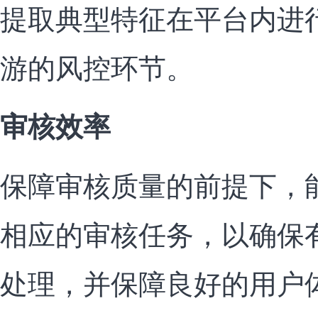
提取典型特征在平台内进
游的风控环节。
审核效率
保障审核质量的前提下，
相应的审核任务，以确保
处理，并保障良好的用户