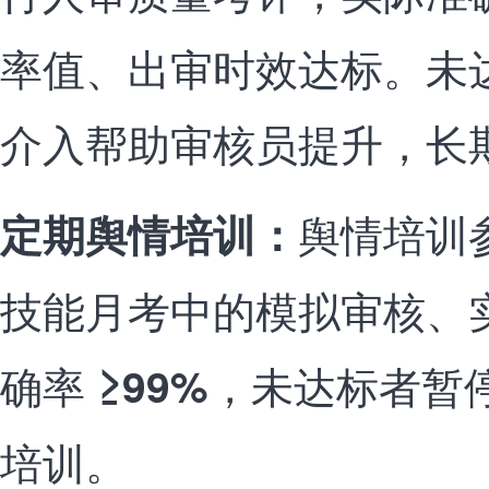
率值、出审时效达标。未
介入帮助审核员提升，长
舆情培训
定期舆情培训：
技能月考中的模拟审核、
确率
，未达标者暂
≥99%
培训。