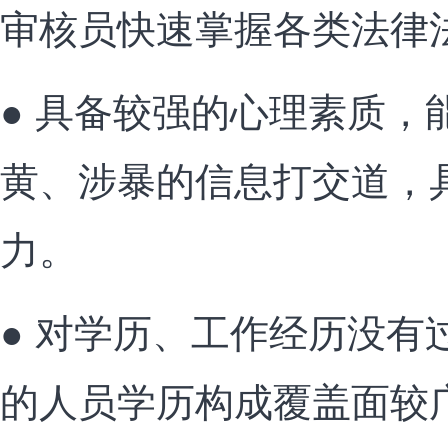
审核员快速掌握各类法律
● 具备较强的心理素质，
黄、涉暴的信息打交道，
力。
● 对学历、工作经历没有
的人员学历构成覆盖面较