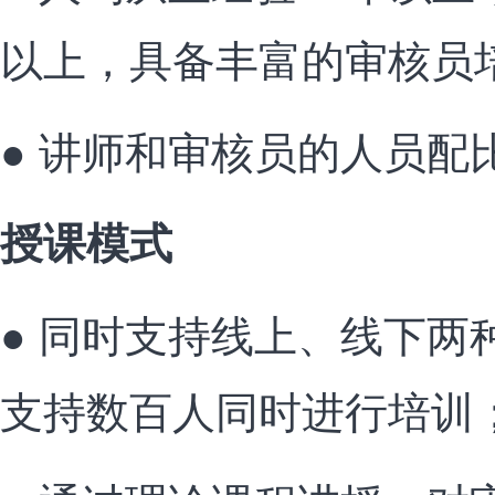
以上，具备丰富的审核员
● 讲师和审核员的人员配比为
授课模式
● 同时支持线上、线下两
支持数百人同时进行培训