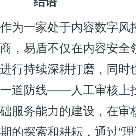
结语
作为一家处于内容数字风
商，易盾不仅在内容安全
进行持续深耕打磨，同时
一道防线——人工审核上
础服务能力的建设，在审
期的探索和耕耘，通过“理论