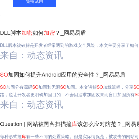
免费试用
DLL脚本
加密
如何
加密
？_网易易盾
DLL脚本被破解是开发者经常遇到的游戏安全风险，本文主要分享了如何进行Un
来自：动态资讯
SO
加固如何提升Android应用的安全性？_网易易盾
SO
加固分有源码
SO
加固和无源
SO
加固。本文讲解
SO
加载流程，分享
S
路，也让开发者更明确加固目的，不会因追求加固效果而盲目加固所有
S
来自：动态资讯
Question | 网站被黑客扫描撞
库
该怎么应对防范？_网易
每种形式撞
库
有一些不同的处置策略。但是实际情况是，被攻击的网站可