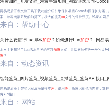
鸿蒙加固_开发文档_鸿蒙手游加固_鸿蒙游戏加固-Coco
网易易盾开发文档工具下载功能介绍引擎保护易盾Cocos加固保护方案
案，兼容鸿蒙系统的前提下，极大的提高
so
文件的保护强度。鸿蒙加固,开
来自：帮助中心
为什么要进行Lua脚本
加密
？如何进行Lua
加密
？_网易
本文主要阐述了Lua脚本常见的三种
加密
方式，并探索如何进一步的提升L
密
？
来自：动态资讯
智能鉴黄_图片鉴黄_视频鉴黄_直播鉴黄_鉴黄API接口_
网易易盾基于智能识别及海量样本
库
、信用
库
，高效识别色情内容，支持
黄API接口
来自：网站