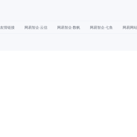
友情链接
网易智企·云信
网易智企·数帆
网易智企·七鱼
网易网