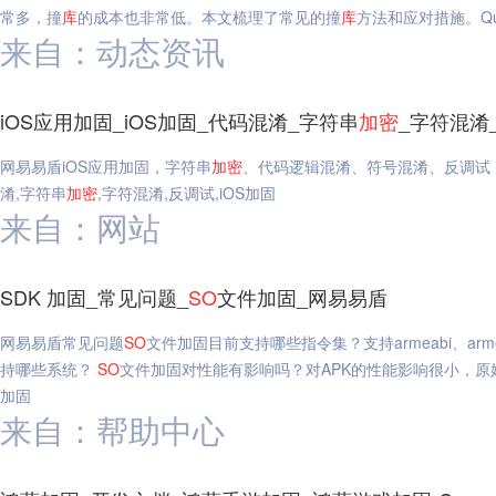
常多，撞
库
的成本也非常低。本文梳理了常见的撞
库
方法和应对措施。Que
来自：动态资讯
iOS应用加固_iOS加固_代码混淆_字符串
加密
_字符混淆
网易易盾iOS应用加固，字符串
加密
、代码逻辑混淆、符号混淆、反调试
淆,字符串
加密
,字符混淆,反调试,iOS加固
来自：网站
SDK 加固_常见问题_
SO
文件加固_网易易盾
网易易盾常见问题
SO
文件加固目前支持哪些指令集？支持armeabi、armeabi
持哪些系统？
SO
文件加固对性能有影响吗？对APK的性能影响很小，原
加固
来自：帮助中心