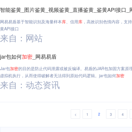
智能鉴黄_图片鉴黄_视频鉴黄_直播鉴黄_鉴黄API接口_
网易易盾基于智能识别及海量样本
库
、信用
库
，高效识别色情内容，支持
黄API接口
来自：网站
jar包如何
加密
_网易易盾
Jar包
加密
的目的是防止代码泄露或被反编译。易盾的JAR包加固方案原
虚拟机执行，从而使得破解者无法得到原始代码逻辑。jar包如何
加密
来自：动态资讯
2
<
1
3
4