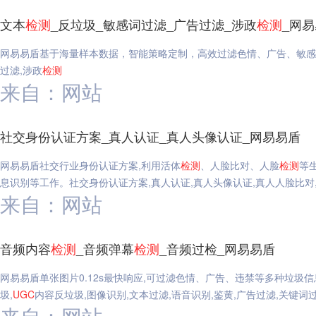
文本
检测
_反垃圾_敏感词过滤_广告过滤_涉政
检测
_网
网易易盾基于海量样本数据，智能策略定制，高效过滤色情、广告、敏感
过滤,涉政
检测
来自：网站
社交身份认证方案_真人认证_真人头像认证_网易易盾
网易易盾社交行业身份认证方案,利用活体
检测
、人脸比对、人脸
检测
等
息识别等工作。社交身份认证方案,真人认证,真人头像认证,真人人脸比对
来自：网站
音频内容
检测
_音频弹幕
检测
_音频过检_网易易盾
网易易盾单张图片0.12s最快响应,可过滤色情、广告、违禁等多种垃圾
圾,
UGC
内容反垃圾,图像识别,文本过滤,语音识别,鉴黄,广告过滤,关键词
来自：网站