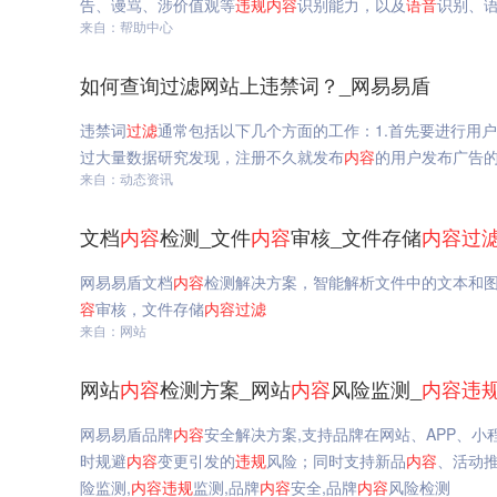
告、谩骂、涉价值观等
违规
内容
识别能力，以及
语音
识别、语
来自：帮助中心
如何查询过滤网站上违禁词？_网易易盾
违禁词
过滤
通常包括以下几个方面的工作：1.首先要进行用
过大量数据研究发现，注册不久就发布
内容
的用户发布广告
来自：动态资讯
文档
内容
检测_文件
内容
审核_文件存储
内容
过
网易易盾文档
内容
检测解决方案，智能解析文件中的文本和
容
审核，文件存储
内容
过滤
来自：网站
网站
内容
检测方案_网站
内容
风险监测_
内容
违
网易易盾品牌
内容
安全解决方案,支持品牌在网站、APP、小
时规避
内容
变更引发的
违规
风险；同时支持新品
内容
、活动
险监测,
内容
违规
监测,品牌
内容
安全,品牌
内容
风险检测