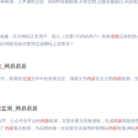
种检测、人声属性识别、ASMR音频检测,开发文档,点播音频接口,同步检
户画像，区分网站正常用户、新人（注册7天内的用户）和有
违规
记录的用
的比例较高如何查询过滤网站上违禁词？
滤
_网易易盾
图片，检测并
过滤
文件中的有害信息，保障文件
内容
安全文档
内容
检测，
规
监测_网易易盾
程序、公众号等平台的
内容
检测，定期全量无死角巡检，生成
内容
风险报
推广
内容
重点检测，为品牌的每一次创新尝试保驾护航网站
内容
检测,网站