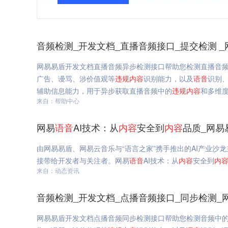
音频检测_开发文档_直播音频接口_提交检测 _
网易易盾开发文档直播音频异步检测接口帮助您检测直播音
广告、谩骂、涉价值观等
违规
内容
识别能力，以及
语音
识别、
辅助信息能力，用于异步获取直播音频中的
违规
内容
和多维度
来自：帮助中心
网易
语音
AI技术：从
内容
安全到
内容
品质_网易
由网易易盾、网易云音乐与“语言之家”携手推出的AI产业沙
接带给开发者与关注者。网易
语音
AI技术：从
内容
安全到
内
来自：动态资讯
音频检测_开发文档_点播音频接口_同步检测_
网易易盾开发文档点播音频同步检测接口帮助您检测音频中