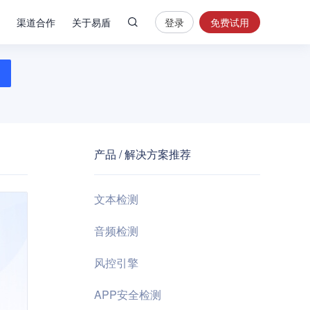
渠道合作
关于易盾
登录
免费试用
热
门
搜
索
内
容
产品 / 解决方案推荐
安
全
验
文本检测
证
码
音频检测
业
风控引擎
务
风
APP安全检测
控