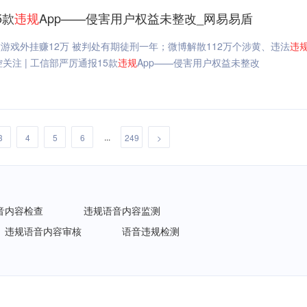
5款
违规
App——侵害用户权益未整改_网易易盾
游戏外挂赚12万 被判处有期徒刑一年；微博解散112万个涉黄、违法
违
关注 | 工信部严厉通报15款
违规
App——侵害用户权益未整改
...
3
4
5
6
249
>
音内容检查
违规语音内容监测
违规语音内容审核
语音违规检测