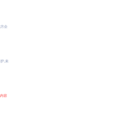
地方企
护,未
内容