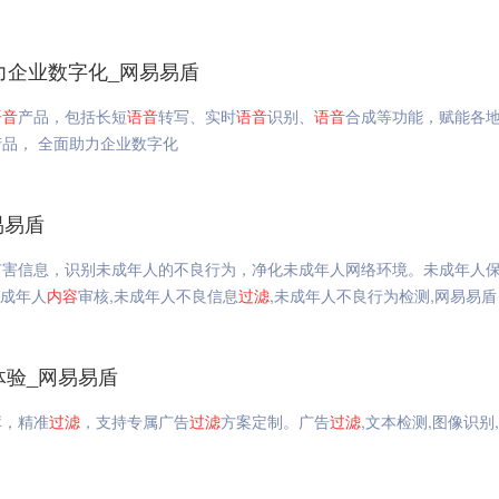
力企业数字化_网易易盾
语音
产品，包括长短
语音
转写、实时
语音
识别、
语音
合成等功能，赋能各
产品， 全面助力企业数字化
易易盾
害信息，识别未成年人的不良行为，净化未成年人网络环境。未成年人保
未成年人
内容
审核,未成年人不良信息
过滤
,未成年人不良行为检测,网易易盾
体验_网易易盾
库，精准
过滤
，支持专属广告
过滤
方案定制。广告
过滤
,文本检测,图像识别,