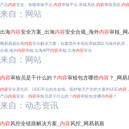
产品
内容
安全。智能审核平台,
内容
审核平台,审核系统,
内容
审核系统,
内
来自：网站
出海
内容
安全方案_出海
内容
安全合规_海外
内容
审核_网
网易易盾出海
内容
安全解决方案，自建国外本地化审核团队与海外机房，
合规,海外
内容
审核,出海APP
内容
审核,出海
内容
安全
来自：网站
内容
审核员是干什么的？
内容
审核包含哪些
内容
？_网易
内容
安全是社区、UGC平台的生命线。面对每天产生的大量的UGC
内容
产品
内容
安全。
内容
审核员是干什么的？
内容
审核包含哪些
内容
？
来自：动态资讯
内容
风控全链路解决方案_
内容
风控_网易易盾