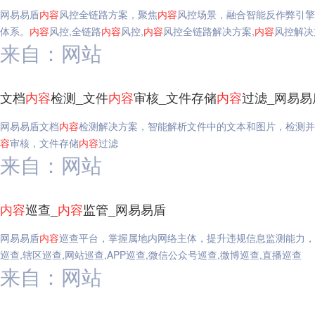
网易易盾
内容
风控全链路方案，聚焦
内容
风控场景，融合智能反作弊引擎
体系。
内容
风控,全链路
内容
风控,
内容
风控全链路解决方案,
内容
风控解决
来自：网站
文档
内容
检测_文件
内容
审核_文件存储
内容
过滤_网易易
网易易盾文档
内容
检测解决方案，智能解析文件中的文本和图片，检测并
容
审核，文件存储
内容
过滤
来自：网站
内容
巡查_
内容
监管_网易易盾
网易易盾
内容
巡查平台，掌握属地内网络主体，提升违规信息监测能力，
巡查,辖区巡查,网站巡查,APP巡查,微信公众号巡查,微博巡查,直播巡查
来自：网站