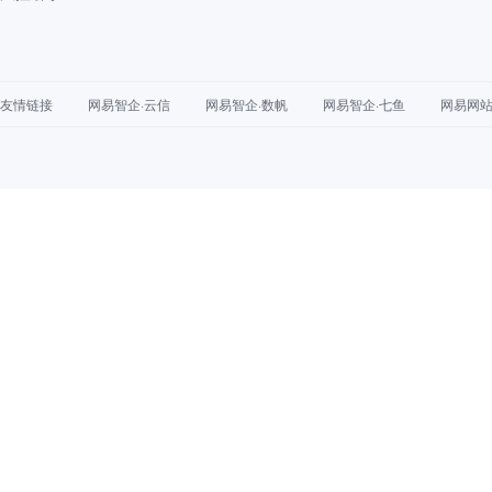
友情链接
网易智企·云信
网易智企·数帆
网易智企·七鱼
网易网